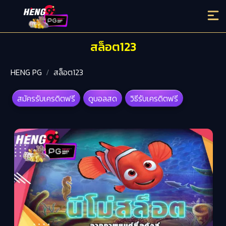
สล็อต123
HENG PG
สล็อต123
สมัครรับเครดิตฟรี
ดูบอลสด
วิธีรับเครดิตฟรี