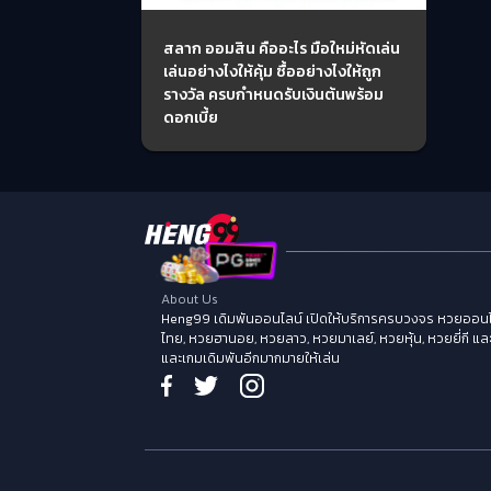
สลาก ออมสิน คืออะไร มือใหม่หัดเล่น
เล่นอย่างไงให้คุ้ม ซื้ออย่างไงให้ถูก
รางวัล ครบกำหนดรับเงินต้นพร้อม
ดอกเบี้ย
About Us
Heng99 เดิมพันออนไลน์ เปิดให้บริการครบวงจร หวยออนไ
ไทย, หวยฮานอย, หวยลาว, หวยมาเลย์, หวยหุ้น, หวยยี่กี แล
และเกมเดิมพันอีกมากมายให้เล่น