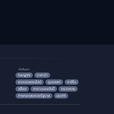
คำค้นหา
heng99
บาคาร่า
แทงบอลออนไลน์
ดูบอลสด
คาสิโน
สล็อต
ตารางบอลวันนี้
ตรวจหวย
ถ่ายทอดสดหวยรัฐบาล
เฮง99