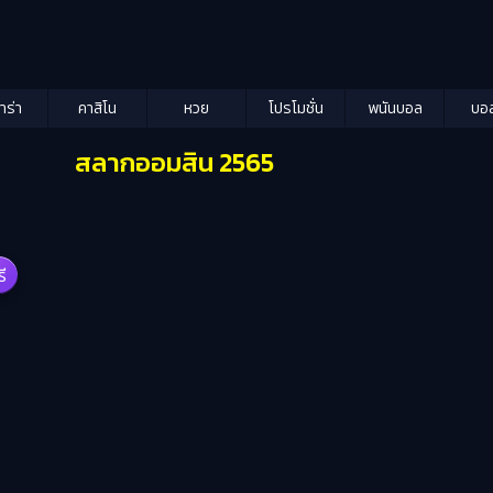
าร่า
คาสิโน
หวย
โปรโมชั่น
พนันบอล
บอ
สลากออมสิน 2565
รี