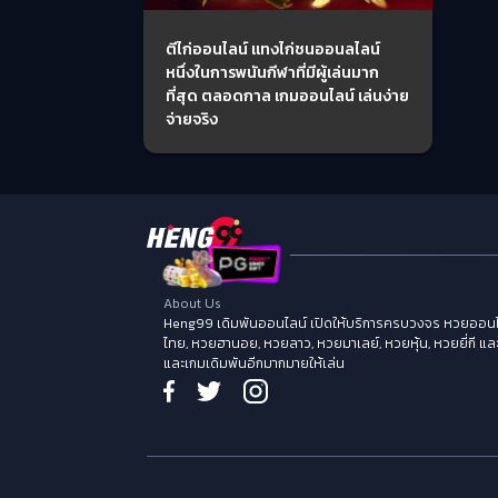
ตีไก่ออนไลน์ แทงไก่ชนออนลไลน์
หนึ่งในการพนันกีฬาที่มีผู้เล่นมาก
ที่สุด ตลอดกาล เกมออนไลน์ เล่นง่าย
จ่ายจริง
About Us
Heng99 เดิมพันออนไลน์ เปิดให้บริการครบวงจร หวยออนไ
ไทย, หวยฮานอย, หวยลาว, หวยมาเลย์, หวยหุ้น, หวยยี่กี แล
และเกมเดิมพันอีกมากมายให้เล่น