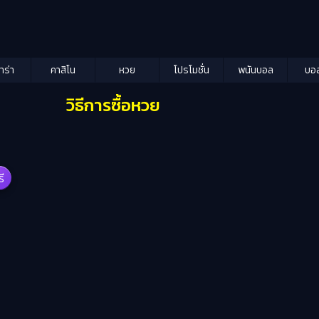
าร่า
คาสิโน
หวย
โปรโมชั่น
พนันบอล
บอ
วิธีการซื้อหวย
รี