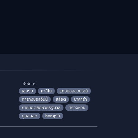
คำค้นหา
เฮง99
คาสิโน
แทงบอลออนไลน์
ตารางบอลวันนี้
สล็อต
บาคาร่า
ถ่ายทอดสดหวยรัฐบาล
ตรวจหวย
ดูบอลสด
heng99