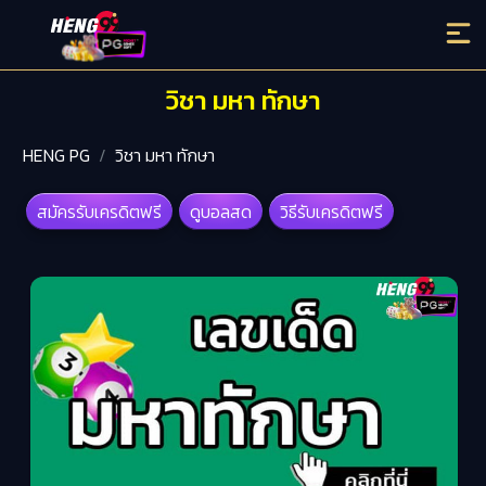
วิชา มหา ทักษา
HENG PG
วิชา มหา ทักษา
สมัครรับเครดิตฟรี
ดูบอลสด
วิธีรับเครดิตฟรี