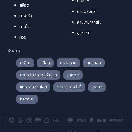
บอลสด
สล็อต
บ้านผลบอล
บาคาร่า
ค่ายเกม/คาสิโน
คาสิโน
สูตรเกม
หวย
คำค้นหา
คาสิโน
สล็อต
ตรวจหวย
ดูบอลสด
ถ่ายทอดสดหวยรัฐบาล
บาคาร่า
แทงบอลออนไลน์
ตารางบอลวันนี้
เฮง99
heng99