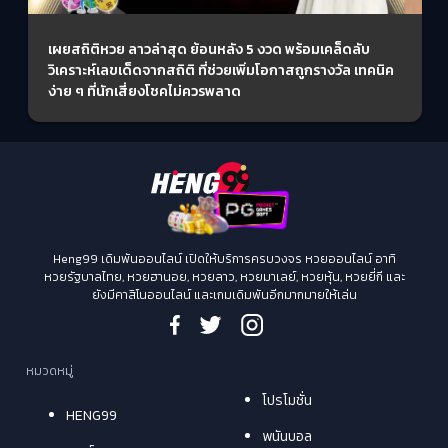
เผยสถิติหวย ลาวล่าสุด ย้อนหลัง 5 งวด พร้อมเคล็ดลับ
วิเคราะห์เลขเด็ดจากสถิติ ที่ช่วยเพิ่มโอกาสถูกรางวัล เทคนิค
ง่าย ๆ ที่นักเสี่ยงโชคไม่ควรพลาด
Heng99 เดิมพันออนไลน์ เปิดให้บริการครบวงจร หวยออนไลน์ อาทิ
หวยรัฐบาลไทย, หวยฮานอย, หวยลาว, หวยมาเลย์, หวยหุ้น, หวยยี่กี และ
ยังมีคาสิโนออนไลน์ และเกมเดิมพันอีกมากมายให้เล่น
หมวดหมู่
โปรโมชั่น
HENG99
พนันบอล