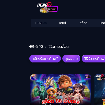
HENG99
เกมส์
สล็อต
บาค
HENG PG
รีวิวเกมสล็อต
สมัครรับเครดิตฟรี
ดูบอลสด
วิธีรับเครดิตฟ