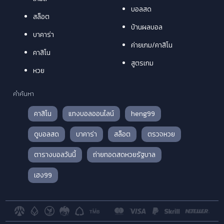
บอลสด
สล็อต
บ้านผลบอล
บาคาร่า
ค่ายเกม/คาสิโน
คาสิโน
สูตรเกม
หวย
คำค้นหา
คาสิโน
แทงบอลออนไลน์
heng99
ดูบอลสด
บาคาร่า
สล็อต
ตรวจหวย
ตารางบอลวันนี้
ถ่ายทอดสดหวยรัฐบาล
เฮง99