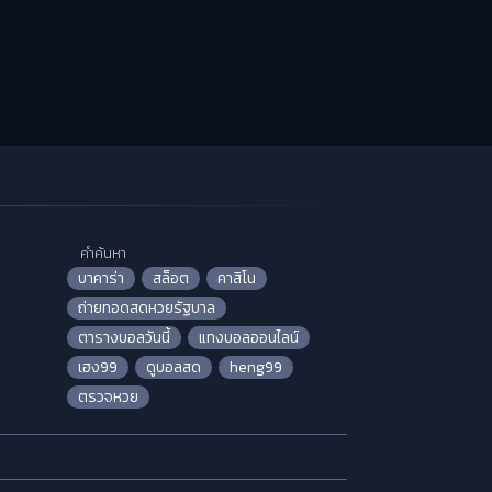
คำค้นหา
บาคาร่า
สล็อต
คาสิโน
ถ่ายทอดสดหวยรัฐบาล
ตารางบอลวันนี้
แทงบอลออนไลน์
เฮง99
ดูบอลสด
heng99
ตรวจหวย