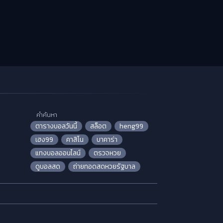
คำค้นหา
ตารางบอลวันนี้
สล็อต
heng99
เฮง99
คาสิโน
บาคาร่า
แทงบอลออนไลน์
ตรวจหวย
ดูบอลสด
ถ่ายทอดสดหวยรัฐบาล