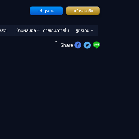
เข้าสู่ระบบ
สมัครสมาชิก
ลสด
บ้านผลบอล
ค่ายเกม/คาสิโน
สูตรเกม
Share