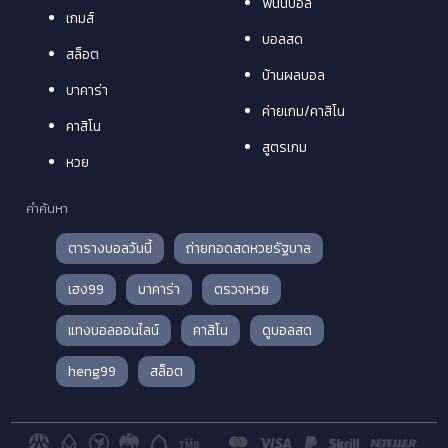
พนันบอล
เกมส์
บอลสด
สล็อต
บ้านผลบอล
บาคาร่า
ค่ายเกม/คาสิโน
คาสิโน
สูตรเกม
หวย
คำค้นหา
ตารางบอลวันนี้
ถ่ายทอดสดหวยรัฐบาล
เฮง99
บาคาร่า
ตรวจหวย
แทงบอลออนไลน์
คาสิโน
ดูบอลสด
heng99
สล็อต