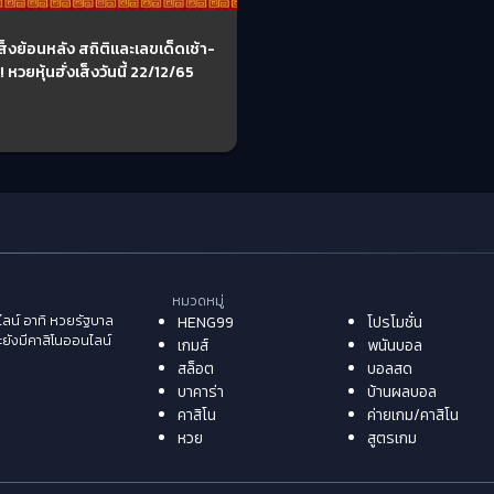
เส็งย้อนหลัง สถิติและเลขเด็ดเช้า-
! หวยหุ้นฮั่งเส็งวันนี้ 22/12/65
หมวดหมู่
ลน์ อาทิ หวยรัฐบาล
HENG99
โปรโมชั่น
ะยังมีคาสิโนออนไลน์
เกมส์
พนันบอล
สล็อต
บอลสด
บาคาร่า
บ้านผลบอล
คาสิโน
ค่ายเกม/คาสิโน
หวย
สูตรเกม