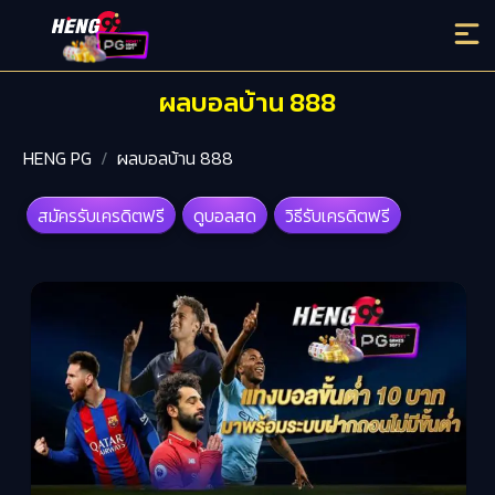
ผลบอลบ้าน 888
HENG PG
ผลบอลบ้าน 888
สมัครรับเครดิตฟรี
ดูบอลสด
วิธีรับเครดิตฟรี