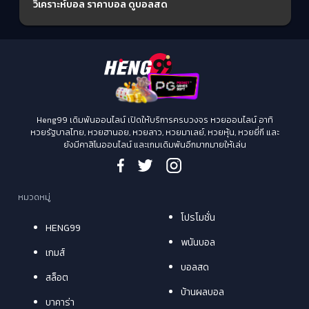
วิเคราะห์บอล ราคาบอล ดูบอลสด
Heng99 เดิมพันออนไลน์ เปิดให้บริการครบวงจร หวยออนไลน์ อาทิ
หวยรัฐบาลไทย, หวยฮานอย, หวยลาว, หวยมาเลย์, หวยหุ้น, หวยยี่กี และ
ยังมีคาสิโนออนไลน์ และเกมเดิมพันอีกมากมายให้เล่น
หมวดหมู่
โปรโมชั่น
HENG99
พนันบอล
เกมส์
บอลสด
สล็อต
บ้านผลบอล
บาคาร่า