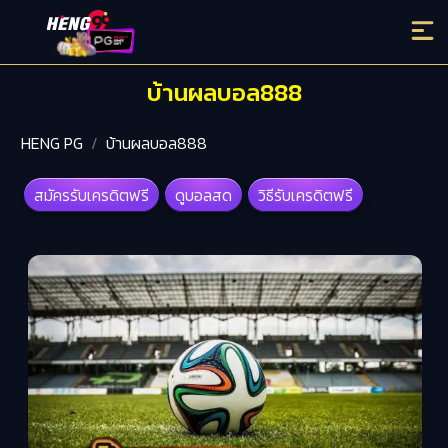
บ้านผลบอล888
HENG PG
บ้านผลบอล888
สมัครรับเครดิตฟรี
ดูบอลสด
วิธีรับเครดิตฟรี