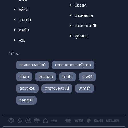
บอลสด
สล็อต
บ้านผลบอล
บาคาร่า
ค่ายเกม/คาสิโน
คาสิโน
สูตรเกม
หวย
คำค้นหา
แทงบอลออนไลน์
ถ่ายทอดสดหวยรัฐบาล
สล็อต
ดูบอลสด
คาสิโน
เฮง99
ตรวจหวย
ตารางบอลวันนี้
บาคาร่า
heng99