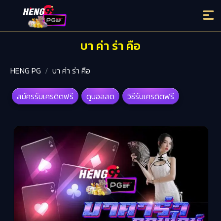
บา ค่า ร่า คือ
HENG PG
บา ค่า ร่า คือ
สมัครรับเครดิตฟรี
ดูบอลสด
วิธีรับเครดิตฟรี