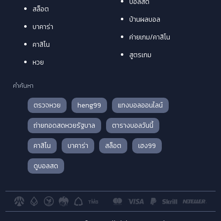
บอลสด
สล็อต
บ้านผลบอล
บาคาร่า
ค่ายเกม/คาสิโน
คาสิโน
สูตรเกม
หวย
คำค้นหา
ตรวจหวย
heng99
แทงบอลออนไลน์
ถ่ายทอดสดหวยรัฐบาล
ตารางบอลวันนี้
คาสิโน
บาคาร่า
สล็อต
เฮง99
ดูบอลสด