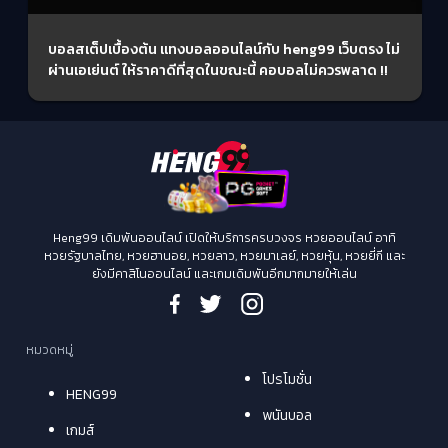
บอลสเต็ปเบื้องต้น แทงบอลออนไลน์กับ heng99 เว็บตรง ไม่
ผ่านเอเย่นต์ ให้ราคาดีที่สุดในขณะนี้ คอบอลไม่ควรพลาด !!
Heng99 เดิมพันออนไลน์ เปิดให้บริการครบวงจร หวยออนไลน์ อาทิ
หวยรัฐบาลไทย, หวยฮานอย, หวยลาว, หวยมาเลย์, หวยหุ้น, หวยยี่กี และ
ยังมีคาสิโนออนไลน์ และเกมเดิมพันอีกมากมายให้เล่น
หมวดหมู่
โปรโมชั่น
HENG99
พนันบอล
เกมส์