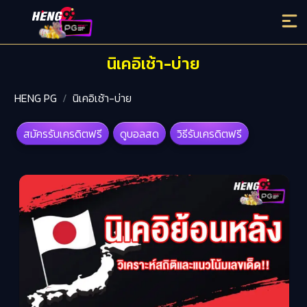
นิเคอิเช้า-บ่าย
HENG PG
นิเคอิเช้า-บ่าย
สมัครรับเครดิตฟรี
ดูบอลสด
วิธีรับเครดิตฟรี