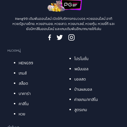
Heng99 เดิมพันออนไลน์ เปิดให้บริการครบวงจร หวยออนไลน์ อาทิ
หวยรัฐบาลไทย, หวยฮานอย, หวยลาว, หวยมาเลย์, หวยหุ้น, หวยยี่กี และ
ยังมีคาสิโนออนไลน์ และเกมเดิมพันอีกมากมายให้เล่น
หมวดหมู่
โปรโมชั่น
HENG99
พนันบอล
เกมส์
บอลสด
สล็อต
บ้านผลบอล
บาคาร่า
ค่ายเกม/คาสิโน
คาสิโน
สูตรเกม
หวย