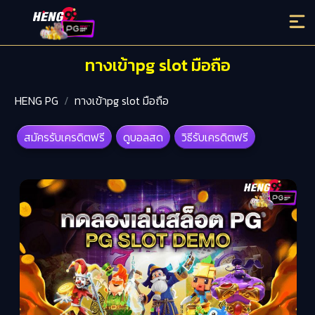
ทางเข้าpg slot มือถือ
HENG PG
ทางเข้าpg slot มือถือ
สมัครรับเครดิตฟรี
ดูบอลสด
วิธีรับเครดิตฟรี