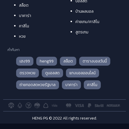
บอลสด
สล็อต
บ้านผลบอล
บาคาร่า
ค่ายเกม/คาสิโน
คาสิโน
สูตรเกม
หวย
คำค้นหา
เฮง99
heng99
สล็อต
ตารางบอลวันนี้
ตรวจหวย
ดูบอลสด
แทงบอลออนไลน์
ถ่ายทอดสดหวยรัฐบาล
บาคาร่า
คาสิโน
HENG PG © 2022 All rights reserved.