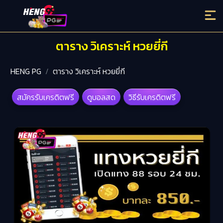
ตาราง วิเคราะห์ หวยยี่กี
HENG PG
ตาราง วิเคราะห์ หวยยี่กี
สมัครรับเครดิตฟรี
ดูบอลสด
วิธีรับเครดิตฟรี