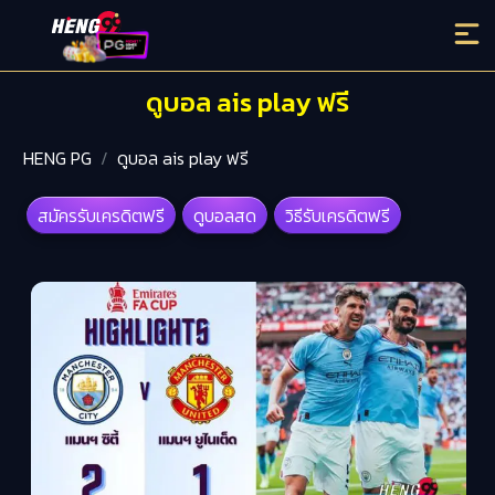
ดูบอล ais play ฟรี
HENG PG
ดูบอล ais play ฟรี
สมัครรับเครดิตฟรี
ดูบอลสด
วิธีรับเครดิตฟรี