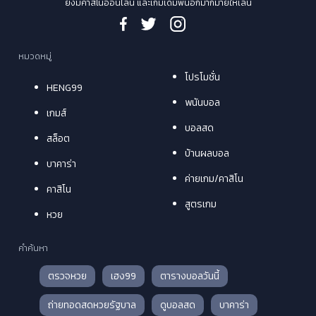
ยังมีคาสิโนออนไลน์ และเกมเดิมพันอีกมากมายให้เล่น
หมวดหมู่
โปรโมชั่น
HENG99
พนันบอล
เกมส์
บอลสด
สล็อต
บ้านผลบอล
บาคาร่า
ค่ายเกม/คาสิโน
คาสิโน
สูตรเกม
หวย
คำค้นหา
ตรวจหวย
เฮง99
ตารางบอลวันนี้
ถ่ายทอดสดหวยรัฐบาล
ดูบอลสด
บาคาร่า