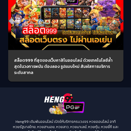
สล็อต999 ที่สุดของเว็บคาสิโนออนไลน์ ด้วยเทคโนโลยีล้ำ
สุดในวงการพนัน ต้องลอง รูปแบบใหม่ สัมผัสการบริการ
ระดับสากล
Heng99 เดิมพันออนไลน์ เปิดให้บริการครบวงจร หวยออนไลน์ อาทิ
หวยรัฐบาลไทย, หวยฮานอย, หวยลาว, หวยมาเลย์, หวยหุ้น, หวยยี่กี และ