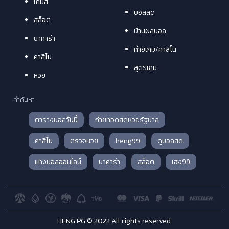
เกมส์
บอลสด
สล็อต
บ้านผลบอล
บาคาร่า
ค่ายเกม/คาสิโน
คาสิโน
สูตรเกม
หวย
คำค้นหา
ตารางบอลวันนี้
ถ่ายทอดสดหวยรัฐบาล
คาสิโน
ตรวจหวย
heng99
ดูบอลสด
แทงบอลออนไลน์
บาคาร่า
สล็อต
เฮง99
HENG PG © 2022 All rights reserved.