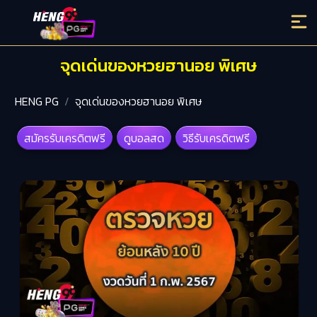
จุดเด่นของหวยฮานอย พิเศษ
HENG PG
จุดเด่นของหวยฮานอย พิเศษ
สมัครรับเครดิตฟรี
ดูบอลสด
วิธีรับเครดิตฟรี