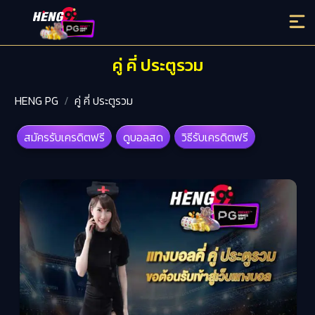
คู่ คี่ ประตูรวม
HENG PG
คู่ คี่ ประตูรวม
สมัครรับเครดิตฟรี
ดูบอลสด
วิธีรับเครดิตฟรี