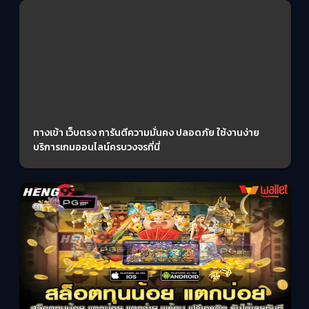
ทางเข้า เว็บตรง การันตีความมั่นคง ปลอดภัย ใช้งานง่าย
บริการเกมออนไลน์ครบวงจรที่นี่