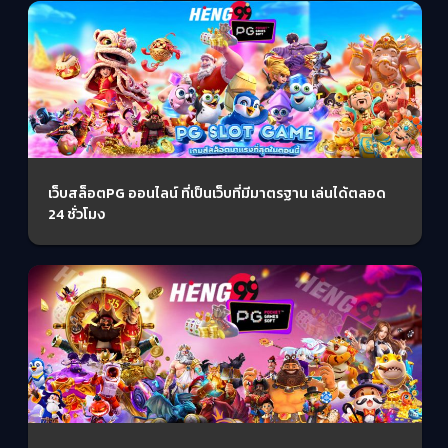
เว็บสล็อตPG ออนไลน์ ที่เป็นเว็บที่มีมาตรฐาน เล่นได้ตลอด
24 ชั่วโมง