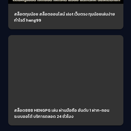
สล็อตทุนน้อย สล็อตออนไลน์ slot เว็บตรง ทุนน้อยเล่นง่าย
กำไรดี heng99
สล็อต888 HENGPG เล่น ผ่านมือถือ อันดับ 1 ฝาก-ถอน
ระบบออโต้ บริการตลอด 24 ชั่วโมง