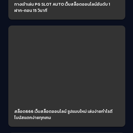
ทางเข้าเล่น PG SLOT AUTO เว็บสล็อตออนไลน์อันดับ 1
ฝาก-ถอน 15 วินาที
สล็อต666 เว็บสล็อตออนไลน์ รูปแบบใหม่ เล่นง่ายกำไรดี
โบนัสแตกง่ายทุกเกม