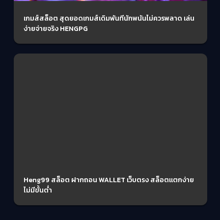
เกมส์สล็อต สุดยอดเกมส์เดิมพันทีนักพนันไม่ควรพลาด เล่น
ง่ายจ่ายจริง HENGPG
Heng99 สล็อต ฝากถอน WALLET เว็บตรง สล็อตแตกง่าย
ไม่มีขั้นต่ำ