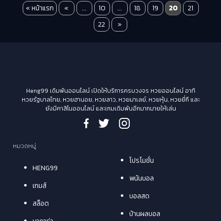
« หน้าแรก
«
...
10
...
18
19
20
21
22
»
Heng99 เดิมพันออนไลน์ เปิดให้บริการครบวงจร หวยออนไลน์ อาทิ
หวยรัฐบาลไทย, หวยฮานอย, หวยลาว, หวยมาเลย์, หวยหุ้น, หวยยี่กี และ
ยังมีคาสิโนออนไลน์ และเกมเดิมพันอีกมากมายให้เล่น
หมวดหมู่
โปรโมชั่น
HENG99
พนันบอล
เกมส์
บอลสด
สล็อต
บ้านผลบอล