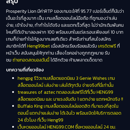
สรุป
Prosperity Lion มีค่าRTP ของเกมจะให้ที่ 95.77 เปอร์เซ็นต์ก็นับว่า
เป็นอะไรที่สูงมาก เป็น เกมสล็อตออนไลน์มือถือ ที่ถูกมองว่าเล่น
ง่าย, เข้าใจง่าย, ทำกำไรได้จริง และแตกเร็วที่สุด ไม่ว่านักเดิมพันคน
ไหนที่ได้เข้ามาลองฝาก 100 พร้อมเบทในแต่ละรอบเพียงแค่ 10 บาท
เกมก็จ่ายกำไรให้สูงมากเลยทีเดียว สำหรับท่านที่สนใจสมัคร
สมาชิกได้ที่
Heng99bet
เมื่อสมัครเรียบร้อยแล้วรับ
เครดิตฟรี
ที่
หน้าเว็บ สนับสนุนให้ทุกท่าน เสี่ยงโชคอย่างถูกกฎหมาย รับ
ชม
ถ่ายทอดสดบอลวันนี้
ได้อีกด้วย ห้ามพลาดเด็ดขาด
บทความที่เกี่ยวข้อง
hengpg รีวิวเกมสล็อตยอดนิยม 3 Genie Wishes เกม
สล็อตออนไลน์ เล่นง่าย เล่นได้ทุกวัน จ่ายจริงที่นี่เท่านั้น
treasures of aztec ทดลองเล่นฟรีได้ที่เว็บ HENG99
สล็อตยอดนิยม และ มาแรงอันดับ 1 แตกง่าย แตกหนักจริง !!
Buffalo King เกมสล็อตออนไลน์ยอดฮิต ที่มาแรงที่สุดใน
ตอนนี้ แตกง่ายเล่นง่าย ได้เงินไว พร้อมเปิดให้บริการตลอด
24 ชั่วโมง ที่เว็บ Heng99
เว็บหวยออนไลน์ HENG99.COM ซื้อหวยออนไลน์ 24 ชม.