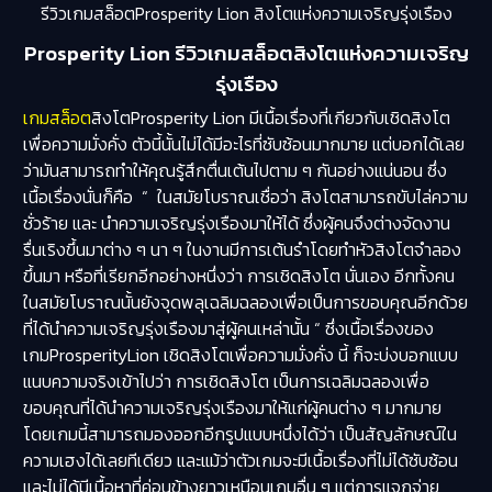
รีวิวเกมสล็อตProsperity Lion สิงโตแห่งความเจริญรุ่งเรือง
Prosperity Lion รีวิวเกมสล็อตสิงโตแห่งความเจริญ
รุ่งเรือง
เกมสล็อต
สิงโตProsperity Lion มีเนื้อเรื่องที่เกียวกับเชิดสิงโต
เพื่อความมั่งคั่ง ตัวนี้นั้นไม่ได้มีอะไรที่ซับซ้อนมากมาย แต่บอกได้เลย
ว่ามันสามารถทำให้คุณรู้สึกตื่นเต้นไปตาม ๆ กันอย่างแน่นอน ซึ่ง
เนื้อเรื่องนั่นก็คือ “ ในสมัยโบราณเชื่อว่า สิงโตสามารถขับไล่ความ
ชั่วร้าย และ นำความเจริญรุ่งเรืองมาให้ได้ ซึ่งผู้คนจึงต่างจัดงาน
รื่นเริงขึ้นมาต่าง ๆ นา ๆ ในงานมีการเต้นรำโดยทำหัวสิงโตจำลอง
ขึ้นมา หรือที่เรียกอีกอย่างหนึ่งว่า การเชิดสิงโต นั่นเอง อีกทั้งคน
ในสมัยโบราณนั้นยังจุดพลุเฉลิมฉลองเพื่อเป็นการขอบคุณอีกด้วย
ที่ได้นำความเจริญรุ่งเรืองมาสู่ผู้คนเหล่านั้น “ ซึ่งเนื้อเรื่องของ
เกมProsperityLion เชิดสิงโตเพื่อความมั่งคั่ง นี้ ก็จะบ่งบอกแบบ
แนบความจริงเข้าไปว่า การเชิดสิงโต เป็นการเฉลิมฉลองเพื่อ
ขอบคุณที่ได้นำความเจริญรุ่งเรืองมาให้แก่ผู้คนต่าง ๆ มากมาย
โดยเกมนี้สามารถมองออกอีกรูปแบบหนึ่งได้ว่า เป็นสัญลักษณ์ใน
ความเฮงได้เลยทีเดียว และแม้ว่าตัวเกมจะมีเนื้อเรื่องที่ไม่ได้ซับซ้อน
และไม่ได้มีเนื้อหาที่ค่อนข้างยาวเหมือนเกมอื่น ๆ แต่การแจกจ่าย