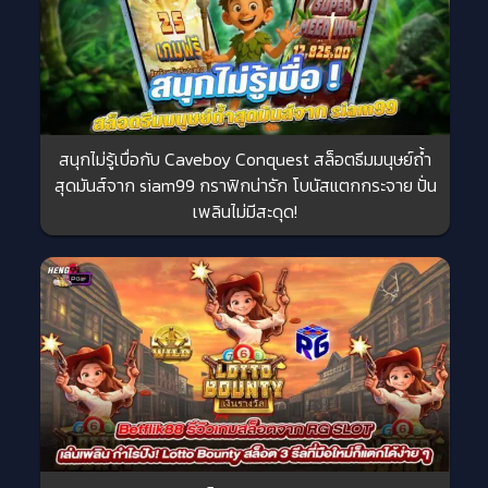
สนุกไม่รู้เบื่อกับ Caveboy Conquest สล็อตธีมมนุษย์ถ้ำ
สุดมันส์จาก siam99 กราฟิกน่ารัก โบนัสแตกกระจาย ปั่น
เพลินไม่มีสะดุด!