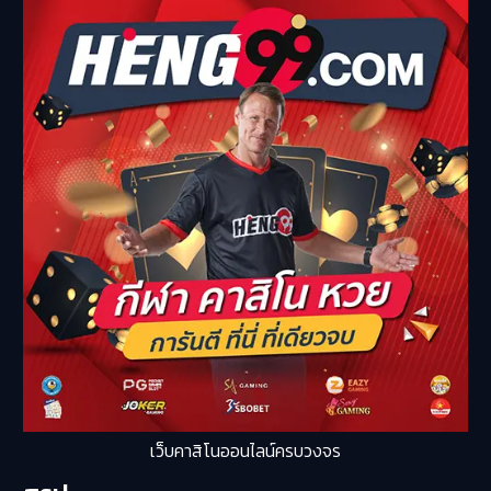
เว็บคาสิโนออนไลน์ครบวงจร