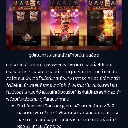
รูปแบบการเล่นและสัญลักษณ์เกมสล็อต
หลังจากที่เข้ามาในเกม prosperity lion แล้ว ก่อนที่จะไปดูส่วน
ประกอบต่าง ๆ ของเกม ตอนนี้เรามาดูกันก่อนดีกว่ามั้ยว่าเกมเชิด
สิงโตเกมนี้มีฟีเจอร์อะไรที่น่าสนใจบ้าง เอาจริง ๆ แล้วเชื่อได้เลยว่า
ถ้ามือใหม่เข้ามาเล่นก็อาจจะติดใจก็ได้ เพราะว่าในเกมจะมาพร้อม
กับฟีเจอร์ 3 แบบที่จ่ายเงินให้เต็มจนรับกำไรกันไม่ไหวเลยทีเดียว ถ้า
พร้อมกันแล้วเรามาดูกันเลยนะทุกคน
Ball feature: เมื่อปรากฏลูกบอลลักษณะคล้ายกระดิ่งสี
ทองตกที่เพลา 2 และ 4 ฟีเจอร์นี้จะแสดงลูกบอลเปล่งแสง
ออกมา จากนั้นก็จะสุ่มจ่ายเงินรางวัลตามเงินเดิมพันที่ x2
หรือ x5 เท่าแบบโคตรเจ๋ง