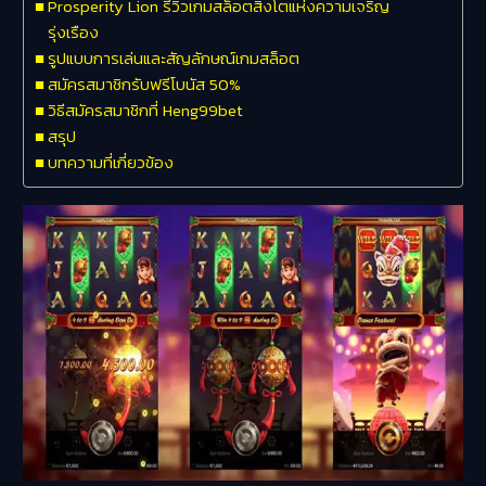
Prosperity Lion รีวิวเกมสล็อตสิงโตแห่งความเจริญ
รุ่งเรือง
รูปแบบการเล่นและสัญลักษณ์เกมสล็อต
สมัครสมาชิกรับฟรีโบนัส 50%
วิธีสมัครสมาชิกที่ Heng99bet
สรุป
บทความที่เกี่ยวข้อง