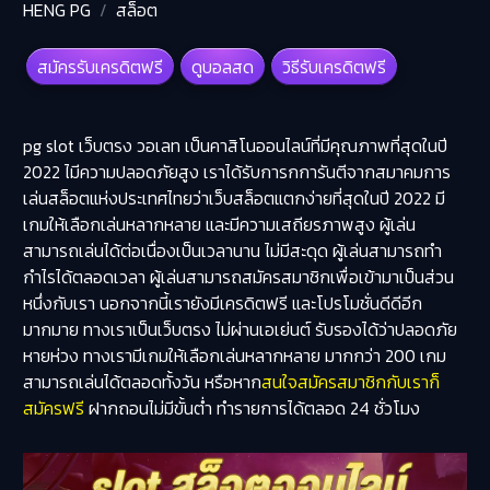
HENG PG
สล็อต
สมัครรับเครดิตฟรี
ดูบอลสด
วิธีรับเครดิตฟรี
pg slot เว็บตรง วอเลท เป็นคาสิโนออนไลน์ที่มีคุณภาพที่สุดในปี
2022 ไมีความปลอดภัยสูง เราได้รับการกการันตีจากสมาคมการ
เล่นสล็อตแห่งประเทศไทยว่าเว็บสล็อตแตกง่ายที่สุดในปี 2022 มี
เกมให้เลือกเล่นหลากหลาย และมีความเสถียรภาพสูง ผู้เล่น
สามารถเล่นได้ต่อเนื่องเป็นเวลานาน ไม่มีสะดุด ผู้เล่นสามารถทำ
กำไรได้ตลอดเวลา ผู้เล่นสามารถสมัครสมาชิกเพื่อเข้ามาเป็นส่วน
หนึ่งกับเรา นอกจากนี้เรายังมีเครดิตฟรี และโปรโมชั่นดีดีอีก
มากมาย ทางเราเป็นเว็บตรง ไม่ผ่านเอเย่นต์ รับรองได้ว่าปลอดภัย
หายห่วง ทางเรามีเกมให้เลือกเล่นหลากหลาย มากกว่า 200 เกม
สามารถเล่นได้ตลอดทั้งวัน หรือหาก
สนใจสมัครสมาชิกกับเราก็
สมัครฟรี
ฝากถอนไม่มีขั้นต่ำ ทำรายการได้ตลอด 24 ชั่วโมง