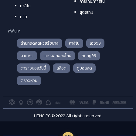
ค่ายเกม/คาสิโน
คาสิโน
สูตรเกม
หวย
คำค้นหา
ถ่ายทอดสดหวยรัฐบาล
คาสิโน
เฮง99
บาคาร่า
แทงบอลออนไลน์
heng99
ตารางบอลวันนี้
สล็อต
ดูบอลสด
ตรวจหวย
HENG PG © 2022 All rights reserved.