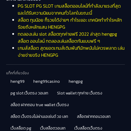
PG SLOT PG SLOT เกมสล็อตออนไลน์ที่กำลังมาแรงที่สุด
และได้รับความนิยมจากคนทั่วโลกในขณะนี้
สล็อต ทุนน้อย ก็รวยได้ง่ายๆ กำไรเยอะ เทคนิคทำกำไรหลัก
ร้อยถึงหลักแสน HENGPG
ทดลองเล่น slot สล็อตทุกค่ายฟรี 2022 ล่าสุด hengpg
สล็อต ออนไลน์ ทดลองเล่นสล็อตกันแบบฟรี ๆ
เกมส์สล็อต สุดยอดเกมส์เดิมพันทีนักพนันไม่ควรพลาด เล่น
ง่ายจ่ายจริง HENGPG
แท็กที่เกี่ยวข้อง
heng99
heng99casino
hengpg
pg slot เว็บตรง วอเลท
Slot wallet ทุกค่าย เว็บตรง
สล็อต ฝากถอน true wallet เว็บตรง
สล็อต เว็บตรงไม่ผ่านเอเย่นต์ วอ เลท
สล็อตฝากถอนวอเลท
เว็บสล็อต pg
เว็บสล็อตวอเลท
เว็บสล็อตเว็บตรง