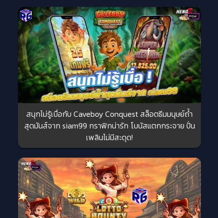
สนุกไม่รู้เบื่อกับ Caveboy Conquest สล็อตธีมมนุษย์ถ้ำ
สุดมันส์จาก siam99 กราฟิกน่ารัก โบนัสแตกกระจาย ปั่น
เพลินไม่มีสะดุด!