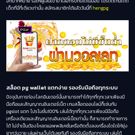
อีกมากหมาย รอให้ผู้เล่นเข้ามาเลือกรับกันได้ไม่มีอั้น โปรดีดีเกมเด็ด
เด็ดที่นี่ที่เดียวเท่านั้น สมัครสมาชิกได้แล้ววันนี้ที่
hengpg
สล็อต pg wallet แตกง่าย รองรับมือถือทุกระบบ
ปัจจุบันการท่องโลกอินเตอร์นั้นสามารถทำได้ทุกที่ทุกเวลาเพียงมี
มือถือและสัญญาณอินเตอร์เน็ต เกมสล็อตออนไลน์ก็เช่นกัน
pgslot แตก โปรโมชั่น100% เล่นได้ทุกที่ทุกเวลาเพียงมีมือถือ
เครื่องเดียวและสัญญาณอินเตอร์เน็ตเท่านั้น ก็สามารถทำรายการ
ได้ ไม่จำเป็นต้องโหลดแอพพลิเคชั่นหรือติดตั้งลงเครื่องใดใดให้ยุ่ง
ยากวุ่นวาย เล่นผ่านเว็บได้เลยทันที รองรับมือถือทุกระบบ เล่นได้