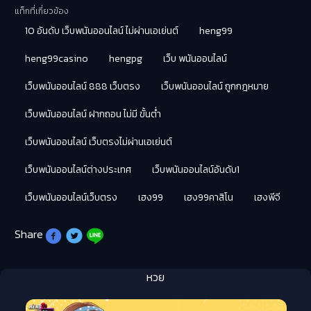
แท็กที่เกี่ยวข้อง
10 อันดับ เว็บพนันออนไลน์ ไม่ผ่านเอเย่นต์
heng99
heng99casino
hengpg
เว็บ พนันออนไลน์
เว็บพนันออนไลน์ 888 เว็บตรง
เว็บพนันออนไลน์ ถูกกฎหมาย
เว็บพนันออนไลน์ ฝากถอน ไม่มี ขั้นต่ำ
เว็บพนันออนไลน์ เว็บตรงไม่ผ่านเอเย่นต์
เว็บพนันออนไลน์ต่างประเทศ
เว็บพนันออนไลน์อันดับ1
เว็บพนันออนไลน์เว็บตรง
เฮง99
เฮง99คาสิโน
เฮงพีจี
Share
หวย