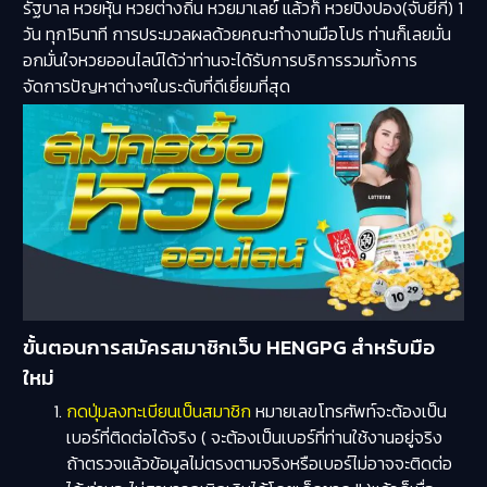
รัฐบาล หวยหุ้น หวยต่างถิ่น หวยมาเลย์ แล้วก็ หวยปิงปอง(จับยีกี) 1
วัน ทุก15นาที การประมวลผลด้วยคณะทำงานมือโปร ท่านก็เลยมั่น
อกมั่นใจหวยออนไลน์ได้ว่าท่านจะได้รับการบริการรวมทั้งการ
จัดการปัญหาต่างๆในระดับที่ดีเยี่ยมที่สุด
ขั้นตอนการสมัครสมาชิกเว็บ HENGPG สำหรับมือ
ใหม่
กดปุ่มลงทะเบียนเป็นสมาชิก
หมายเลขโทรศัพท์จะต้องเป็น
เบอร์ที่ติดต่อได้จริง ( จะต้องเป็นเบอร์ที่ท่านใช้งานอยู่จริง
ถ้าตรวจแล้วข้อมูลไม่ตรงตามจริงหรือเบอร์ไม่อาจจะติดต่อ