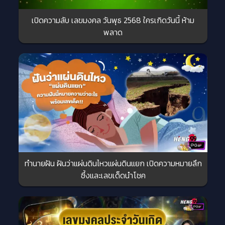
เปิดความลับ เลขมงคล วันพุธ 2568 ใครเกิดวันนี้ ห้าม
พลาด
ทำนายฝัน ฝันว่าแผ่นดินไหวแผ่นดินแยก เปิดความหมายลึก
ซึ้งและเลขเด็ดนำโชค