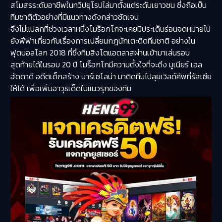
สโมสรระดับอาชีพในทวีปยุโรปไล่มาตั้งแต่ระดับเยาวชน ซึ่งถือเป็น
ทีมชาติตัวอย่างที่มีแนวทางดังกล่าวชัดเจน
จึงไม่แปลกที่ช่วงเวลาหนึ่งโมร็อกโกจะเคยมีประเด็นร่อนจดหมายไป
ยังฟีฟ่าเกี่ยวกับเรื่องการเปลี่ยนกฎนักเตะติดทีมชาติ อย่างใน
ฟุตบอลโลก 2018 ที่ซึ่งทีมสิงโตแอตลาสผ่านเข้ามาเล่นรอบ
สุดท้ายได้ในรอบ 20 ปี โมร็อกโกมีความตั้งใจที่จะดึง มูเนียร์ เอล
ฮัดดาดี อดีตเด็กสร้าง บาร์เซโลน่า มาติดทีมไปลุยเวิลด์คัพที่รัสเซีย
ให้ได้ เพื่อเพิ่มอาวุธเด็ดในแนวรุกของทีม