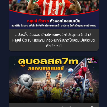
สปอร์ติ้ง ลิสบอน ยักษ์ใหญ่แห่งลีกโปรตุเกส ใกล้คว้า
หลุยส์ ซัวเรซ เสริมคม! กองหน้าทีมชาติโคลอมเบียจ่อเปิด
ตัวเร็ว ๆ นี้