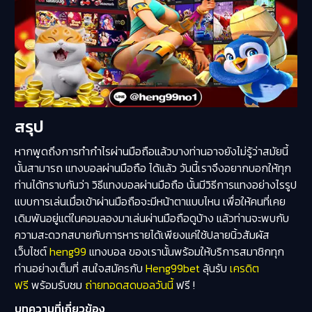
สรุป
หากพูดถึงการทำกำไรผ่านมือถือแล้วบางท่านอาจยังไม่รู้ว่าสมัยนี้
นั้นสามารถ แทงบอลผ่านมือถือ ได้แล้ว วันนี้เราจึงอยากบอกให้ทุก
ท่านได้ทราบกันว่า วิธีแทงบอลผ่านมือถือ นั้นมีวิธีการแทงอย่างไรรูป
แบบการเล่นเมื่อเข้าผ่านมือถือจะมีหน้าตาแบบไหน เพื่อให้คนที่เคย
เดิมพันอยู่แต่ในคอมลองมาเล่นผ่านมือถือดูบ้าง แล้วท่านจะพบกับ
ความสะดวกสบายกับการหารายได้เพียงแค่ใช้ปลายนิ้วสัมผัส
เว็บไซต์
heng99
แทงบอล ของเรานั้นพร้อมให้บริการสมาชิกทุก
ท่านอย่างเต็มที่ สนใจสมัครกับ
Heng99bet
ลุ้นรับ
เครดิต
ฟรี
พร้อมรับชม
ถ่ายทอดสดบอลวันนี้
ฟรี !
บทความที่เกี่ยวข้อง