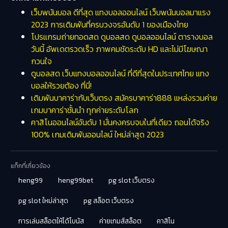
เว็บพนันบอล ดีที่สุด แทงบอลออนไลน์ เว็บพนันบอลมาแรง
2023 การเดิมพันที่ครบวงจรอันดับ 1 ของเมืองไทย
โปรแกรมถ่ายทอดสด ดูบอลสด ดูบอลออนไลน์ ตารางบอล
วันนี้ อัพเดตรวดเร็ว ภาพคมชัดระดับ HD และไม่มีโฆษณา
กวนใจ
ดูบอลสด เว็บแทงบอลออนไลน์ ที่ดีที่สุดในประเทศไทย แทง
บอลให้รวยต้อง ที่นี่!
เดิมพันบาคาร่ากับเว็บตรง สมัครบาคาร่า888 แหล่งรวมค่าย
เกมบาคาร่าชั้นนำ ทุกค่ายระดับโลก
คาสิโนออนไลน์อันดับ 1 มั่นคงครบจบในที่เดียว ถอนได้จริง
100% เกมเดิมพันออนไลน์ ใหม่ล่าสุด 2023
แท็กที่เกี่ยวข้อง
heng99
heng99bet
pg slot เว็บตรง
pg slot ใหม่ล่าสุด
pg สล็อต เว็บตรง
การเล่นสล็อตให้ได้โบนัส
ค่ายเกมส์สล็อต
คาสิโน