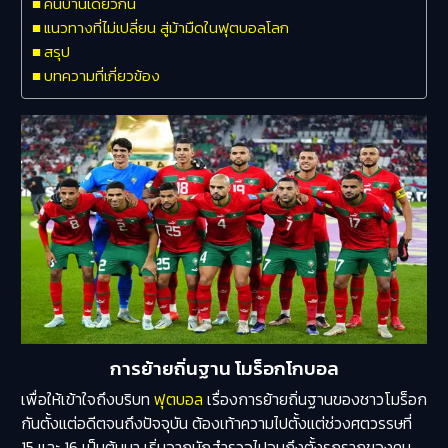
คนบ้านเดียวกัน
แนวทางที่ไม่เปลี่ยน สู่ม้ามืดในฟุตบอลโลก
สรุป
บทความที่เกี่ยวข้อง
การย้ายถิ่นฐาน โมร็อกโกบอล
เพื่อให้เข้าใจถึงบริบท
ฟุตบอล
เรื่องการย้ายถิ่นฐานของชาวโมร็อก
กันตั้งแต่อดีตจนถึงปัจจุบัน ต้องเท้าความไปตั้งแต่ช่วงศตวรรษที่
15 และ 16 เป็นต้นมา เริ่มจากนักสำรวจไปจนถึงตั้งรกรากของคน