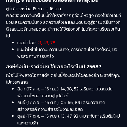
ผู้ที่เกิดระหว่าง 15 ก.ค. – 16 ส.ค.
พลังของดาวจันทร์ในปีนี้ทำให้ราศีกรกฎอ่อนไหวสูง ต้องใช้ตัวเลขที่
ช่วยเสริมความมั่นคง ลดความลังเล และเปิดประตูสู่อารมณ์ในทางที่
ดี เลขแนวรักษาสมดุลจะนำทางให้จิตใจคงที่ ไม่เกิดความรีบเร่งเกิน
ไป
เลขนำโชค:
21, 43, 78
แนะนำให้ใช้ในด้าน: ความมั่นคง, การตัดสินใจเรื่องใหญ่, ขอ
พรสุขภาพครอบครัว
สิงห์ถึงมีน: ราศีอื่นๆ ใช้เลขอะไรดีในปี 2568?
เพื่อไม่ให้พลาดโอกาสดีๆ ต่อไปนี้คือเลขนำโชคของอีก 8 ราศีที่คุณ
ไม่ควรพลาด
สิงห์ (17 ส.ค. – 16 ก.ย.): 14, 38, 52 เสริมความโดดเด่น
พัฒนาโชคลาภจากผู้อุปถัมภ์
กันย์ (17 ก.ย. – 16 ต.ค.): 05, 66, 89 เสริมความคิด
สร้างสรรค์ ความสำเร็จในงานละเอียด
ตุลย์ (17 ต.ค. – 15 พ.ย.): 13, 47, 93 เหมาะกับการเริ่มต้นใหม่
และความรัก