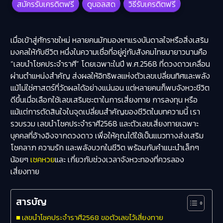
สมัครรับเครดิตฟรี
ดูบอลสด
วิธีรับเครดิตฟรี
เมื่อเข้าสู่ศักราชใหม่ หลายคนมักมองหาแรงบันดาลใจหรือสิ่งเสริม
มงคลให้กับชีวิต หนึ่งในความเชื่อที่อยู่คู่กับสังคมไทยมายาวนานคือ
“
เลขนำโชคประจำราศี
” โดยเฉพาะในปี พ.ศ.2568 ที่ดวงดาวเคลื่อน
ผ่านตำแหน่งสำคัญ ส่งผลให้อิทธิพลแห่งตัวเลขเปลี่ยนทิศและพลัง
แม้ไม่ใช่ศาสตร์ที่วัดผลได้อย่างแน่นอน แต่หลายคนก็พบจังหวะชีวิต
ดีขึ้นเมื่อเลือกใช้เลขเสริมชะตาในการเสี่ยงทาย การลงทุน หรือ
แม้แต่การตัดสินใจในจุดเปลี่ยนสำคัญของชีวิตในบทความนี้ เรา
รวบรวม เลขนำโชคประจำราศี2568 และตัวเลขเสี่ยงทายเฉพาะ
บุคคลที่อ้างอิงจากดวงดาว เพื่อให้คุณได้ใช้เป็นแนวทางส่งเสริม
โชคลาภ ความรัก และพลังบวกในชีวิต พร้อมกับคำแนะนำเล็กๆ
น้อยๆ
เชคหวย
และ เกี่ยวกับช่วงเวลาจังหวะทองที่ควรลอง
เสี่ยงทาย
สารบัญ
เลขนำโชคประจำราศี2568 ขอตัวเลขไว้เสี่ยงทาย