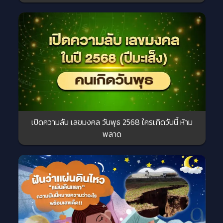
เปิดความลับ เลขมงคล วันพุธ 2568 ใครเกิดวันนี้ ห้าม
พลาด