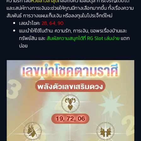
ความรัก เลข
หวยลาวล่าสุด
ที่สื่อถึงความสมดุล การเจริญเติบโต
และเสน่ห์ทางการเงินจะช่วยให้คุณมีทางเลือกมากขึ้น ทั้งเรื่องความ
สัมพันธ์ การวางแผนเก็บเงิน หรือลงทุนในโปรเจ็กต์ใหม่
เลขนำโชค:
28, 64, 90
แนะนำให้ใช้ในด้าน: ความรัก, การเงิน, ขอพรเรื่องบ้านและ
ทรัพย์สิน และ
สัมผัสความสนุกได้ที่ RG Slot เล่นง่าย
แตก
บ่อย