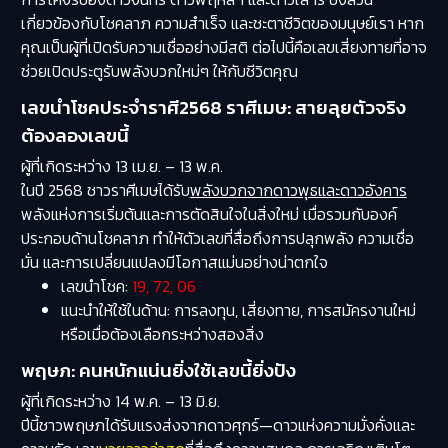
เกี่ยวข้องกับโชคลาภ ความสำเร็จ และชะตาชีวิตของมนุษย์เรา หาก
คุณเป็นผู้ที่เปิดรับความเชื่ออย่างมีสติ ต่อไปนี้คือเลขเสี่ยงทายที่อาจ
ช่วยเปิดประตูรับพลังบวกใหม่ๆ ให้กับชีวิตคุณ
เลขนำโชคประจำราศี2568 ราศีเมษ: สายลุยตัวจริง
ต้องลองเลขนี้
ผู้ที่เกิดระหว่าง 13 เม.ย. – 13 พ.ค.
ในปี 2568 ชาวราศีเมษได้รับ
พลังบวกจากดาวพุธและดาวอังคาร
พลังแห่งการเริ่มต้นและการตัดสินใจในสิ่งใหม่ เมื่อรวมกับองค์
ประกอบด้านโชคลาภ ทำให้ตัวเลขที่สื่อถึงการปลุกพลัง ความเชื่อ
มั่น และการเปลี่ยนแปลงมีโอกาสแม่นอย่างน่าตกใจ
เลขนำโชค:
19, 72, 06
แนะนำให้ใช้ในด้าน: การลงทุน, เสี่ยงทาย, การสมัครงานใหม่
หรือเมื่อต้องเลือกระหว่างสองสิ่ง
พฤษภ: คนหนักแน่นยิ่งใช้เลขนี้ยิ่งปัง
ผู้ที่เกิดระหว่าง 14 พ.ค. – 13 มิ.ย.
ปีนี้ชาวพฤษภได้รับแรงส่งจากดาวศุกร์—ดาวแห่งความมั่งคั่งและ