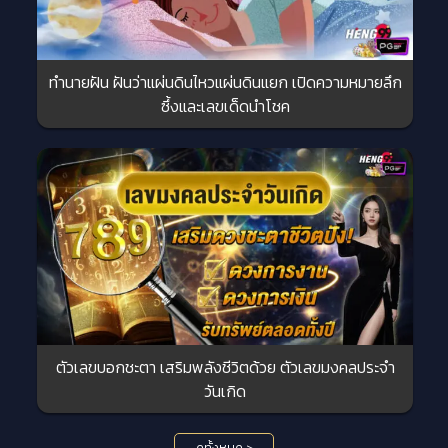
ทำนายฝัน ฝันว่าแผ่นดินไหวแผ่นดินแยก เปิดความหมายลึก
ซึ้งและเลขเด็ดนำโชค
ตัวเลขบอกชะตา เสริมพลังชีวิตด้วย ตัวเลขมงคลประจำ
วันเกิด
ดูทั้งหมด >