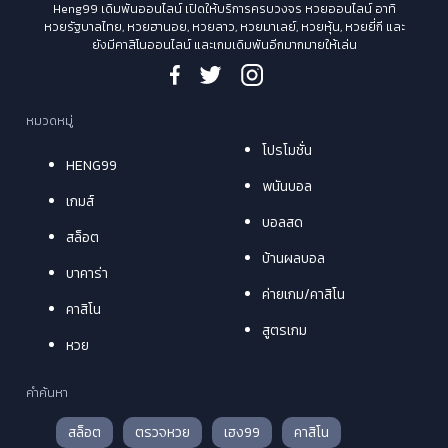
Heng99 เดิมพันออนไลน์ เปิดให้บริการครบวงจร หวยออนไลน์ อาทิ
หวยรัฐบาลไทย, หวยฮานอย, หวยลาว, หวยมาเลย์, หวยหุ้น, หวยยี่กี และ
ยังมีคาสิโนออนไลน์ และเกมเดิมพันอีกมากมายให้เล่น
หมวดหมู่
โปรโมชั่น
HENG99
พนันบอล
เกมส์
บอลสด
สล็อต
บ้านผลบอล
บาคาร่า
ค่ายเกม/คาสิโน
คาสิโน
สูตรเกม
หวย
คำค้นหา
สล็อต
ตรวจหวย
เฮง99
คาสิโน