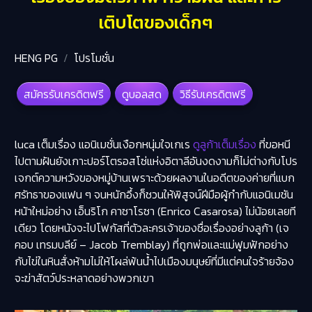
เติบโตของเด็กๆ
HENG PG
โปรโมชั่น
สมัครรับเครดิตฟรี
ดูบอลสด
วิธีรับเครดิตฟรี
luca เต็มเรื่อง
แอนิเมชั่นเงือกหนุ่มใจเกเร
ดูลูก้าเต็มเรื่อง
ที่ขอหนี
ไปตามฝันยังเกาะปอร์โตรอสโซ่แห่งอิตาลีอันงดงามก็ไม่ต่างกับโปร
เจกต์ความหวังของหมู่บ้านเพราะด้วยผลงานในอดีตของค่ายที่แบก
ศรัทธาของแฟน ๆ จนหนักอึ้งก็ชวนให้พิสูจน์ฝีมือผู้กำกับแอนิเมชัน
หน้าใหม่อย่าง เอ็นริโก คาซาโรซา (Enrico Casarosa) ไม่น้อยเลยที
เดียว โดยหนังจะไปโฟกัสที่ตัวละครเจ้าของชื่อเรื่องอย่างลูก้า (เจ
คอบ เทรมบลีย์ – Jacob Tremblay) ที่ถูกพ่อและแม่ฟูมฟักอย่าง
กับไข่ในหินสั่งห้ามไม่ให้โผล่พ้นน้ำไปเมืองมนุษย์ที่มีแต่คนใจร้ายจ้อง
จะฆ่าสัตว์ประหลาดอย่างพวกเขา