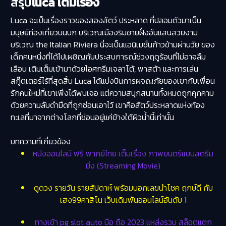
สรุป
luca เต็มเรื่อง
Luca จะเป็นเรื่องราวของสองสัตว์​ ประหลาด ที่ปลอมตัวมาเป็น
มนุษย์ท่องเที่ยวบนบก บริเวณเมืองริมชายฝั่งอันแสนสวยงาม
บริเวณ the Italian Riviera นี่จะเป็นแอนิเมชั่นก้าวข้ามผ่านวัย ของ
เด็กคนหนึ่งที่ได้ไปเผชิญกับประสบการณ์ช่วงฤดูร้อนที่ไม่อาจลืม
เลือน เติมเต็มเข้ามาด้วยไอศกรีมเจลาโต้, พาสต้า และการเล่น
สกู๊ตเตอร์ไร้ที่สุดสิ้น Luca ได้แบ่งปันการผจญภัยของเขากับเพื่อน
รักคนใหม่ที่เขาเพิ่งได้พบเจอ แต่ความสนุกสนานทั้งหมดถูกคุกคาม
ด้วยความลับดำมืดที่ถูกซ่อนเอาไว้ เขาคือสัตว์ประหลาดแห่งท้อง
ทะเลที่มาจากต่างโลกที่ซ่อนอยู่แค่ข้างใต้ผิวน้ำนี้เท่านั้น
บทความที่เกี่ยวข้อง
หนังออนไลน์ ฟรี พากย์ไทย เต็มเรื่อง ภาพยนตร์แบบสตรีม
มิ่ง (Streaming Movie)
ดูดวง รายวัน รายสัปดาห์ พร้อมบอกเลขนำโชค ฤกษ์ดี กับ
เฮง99คาสิโน เว็บเดิมพันออนไลน์อันดับ 1
ทางเข้า pg slot auto มือ ถือ 2023 แหล่งรวม สล็อตแตก