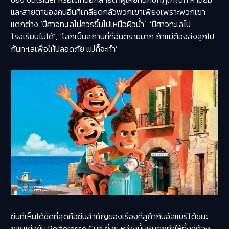
และสายตาของคนอื่นที่เกลียดกลัวพวกเขาเพียงเพราะพวกเขา
แตกต่าง ‘ปีศาจทะเลไม่ควรขึ้นไปเหนือผิวน้ำ’, ‘ปีศาจทะเลไป
โรงเรียนไม่ได้’, ‘โลกเป็นสถานที่ที่อันตรายมาก ถ้าแม่ต้องส่งลูกไป
ก้นทะเลเพื่อให้ปลอดภัย แม่ก็จะทำ’
ซีนที่เห็นได้ชัดที่สุดคือซีนสำคัญของเรื่องที่ลูก้ากับอัลแบร์โต้ชนะ
การแข่งขัน Portorosso Cup ซึ่งระหว่างนั้นฝนตกทำให้ทั้งคู่ต้อง