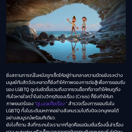
ยิ่งสถานการณ์ในหนังถูกเซ็ตให้อยู่ท่ามกลางความขัดแย้งระหว่าง
มนุษย์กับสัตว์ประหลาดก็ยิ่งทำให้ภาพของการต่อสู้เพื่อการยอมรับ
ของ LGBTQ ดูเด่นชัดขึ้นรวมถึงฉากชวนช็อกที่อาจทำให้คนดูถึง
กับใจหายใจคว่ำในช่วงวิกฤติของเรื่อง (Crisis) ก็ยิ่งทำให้บท
ภาพยนตร์ของ ‘
ดูLucaเต็มเรื่อง
’ สำรวจเรื่องการยอมรับใน
LGBTQ ทั้งในระดับมหภาคอย่างสังคมรวมไปถึงปัจเจกบุคคลได้
อย่างสมบูรณ์พร้อมทีเดียว.
ยังไงก็ตาม สิ่งที่กระทบใจเรามากที่สุดคือแอนิเมชั่นเรื่องนี้เล่าเรื่อง
ของ outsider หรือเด็กนอกสายตาผู้เคยทนกับกฎเกณฑ์ ค่านิยม