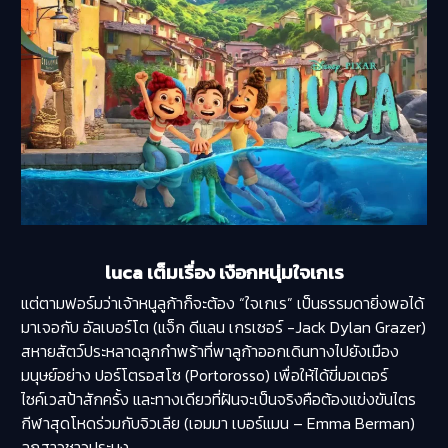
luca เต็มเรื่อง เงือกหนุ่มใจเกเร
แต่ตามฟอร์มว่าเจ้าหนูลูก้าก็จะต้อง “ใจเกเร” เป็นธรรมดายิ่งพอได้
มาเจอกับ อัลเบอร์โต (แจ็ก ดีแลน เกรเซอร์ -Jack Dylan Grazer)
สหายสัตว์ประหลาดลูกกำพร้าที่พาลูก้าออกเดินทางไปยังเมือง
มนุษย์อย่าง ปอร์โตรอสโซ (Portorosso) เพื่อให้ได้ขี่มอเตอร์
ไซค์เวสป้าสักครั้ง และทางเดียวที่ฝันจะเป็นจริงคือต้องแข่งขันไตร
กีฬาสุดโหดร่วมกับจิวเลีย (เอมมา เบอร์แมน – Emma Berman)
ลูกสาวชาวประมง