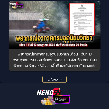
พยากรณ์อากาศกรมอุตุนิยมวิทยา เตือน !! วันที่ 13
กรกฎาคม 2568 ฝนฟ้าคะนองถล่ม 39 จังหวัด กทม.มีฝน
ฟ้าคะนอง ร้อยละ 60 ของพื้นที่ และมีฝนตกหนักบางแห่ง
ดูทั้งหมด >