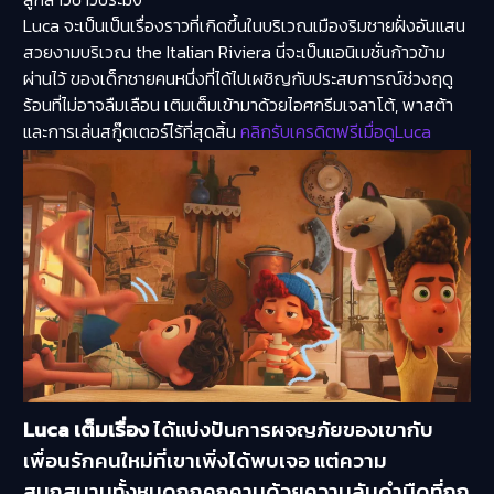
Luca จะเป็นเป็นเรื่องราวที่เกิดขึ้นในบริเวณเมืองริมชายฝั่งอันแสน
สวยงามบริเวณ the Italian Riviera นี่จะเป็นแอนิเมชั่นก้าวข้าม
ผ่านไว้ ของเด็กชายคนหนึ่งที่ได้ไปเผชิญกับประสบการณ์ช่วงฤดู
ร้อนที่ไม่อาจลืมเลือน เติมเต็มเข้ามาด้วยไอศกรีมเจลาโต้, พาสต้า
และการเล่นสกู๊ตเตอร์ไร้ที่สุดสิ้น
คลิกรับเครดิตฟรีเมื่อดูLuca
Luca เต็มเรื่อง
ได้แบ่งปันการผจญภัยของเขากับ
เพื่อนรักคนใหม่ที่เขาเพิ่งได้พบเจอ แต่ความ
สนุกสนานทั้งหมดถูกคุกคามด้วยความลับดำมืดที่ถูก