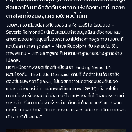
ซ่อนเอาไว้ เขาคือสัตว์ประหลาดแห่งท้องทะเลที่มาจาก
ต่างโลกที่ซ่อนอยู่แค่ข้างใต้ผิวน้ำนี้เท่
โดยพวกเขาต้องต่อกรกับ เออร์โคล (ซาเวอริโอ ไรมอนโด –
Saverio RaImondO) นักปั่นแชมป์เก่าจอมบูลลีและต้องคอยหลบ
สายตาของเหล่่ามนุษย์ที่มองพวกเขาไม่ต่างจากอสูรกาย ในขณะที่
แดเนียลา (มายา รูดอล์ฟ – Maya Rudolph) กับ ลอเรนโซ (จิม
กาฟฟิแกน – Jim Gaffigan) ก็เฝ้าตามหาลูกชายอย่างลูกาอย่าง
ไม่ลดละ
นอกเหนือจากพลอตเรื่องที่เหมือนเอา ‘Finding Nemo’ มา
ผสมโรงกับ ‘The Little Mermaid’ ตามที่ได้กล่าวไปแล้ว เรายัง
ต้องชื่นชมพิกซาร์ (Pixar) ไม่น้อยที่คราวนี้กล้าหยิบประเด็นของ
แสลงอย่างการใส่ความสัมพันธ์ที่แทนภาพ LGBTQ เจือลงไปใน
ความสัมพันธ์ของลูกากับอัลเบอร์โต แม้หนังจะไม่ได้บอกตรง ๆ แต่
การกล่าวถึงความสัมพันธ์ระหว่างเด็กหนุ่มในช่วงวัยเริ่มแตกพาน
เองก็มีเหตุผลด้านจิตวิทยารองรับสำหรับช่วงค้นหารสนิยมทางเพศ
ตัวเองได้เป็นอย่างดี