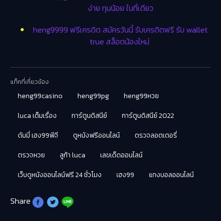
ง่าย ทุนน้อย ในที่เดียว
heng9999 ฟรีเครดิต สมัครวันนี้ รับเครดิตฟรี รับ wallet
true สล็อตน้องใหม่
แท็กที่เกี่ยวข้อง
heng99casino
heng99pg
heng99หวย
luca เต็มเรื่อง
การ์ตูนดิสนีย์
การ์ตูนดิสนีย์ 2022
ดัมมี่ เฮง99พีจี
ดูหนังฟรีออนไลน์
ตรวจลอตเตอรี่
ตรวจหวย
ลูก้า luca
เลขเด็ดออนไลน์
เว็บดูหนังออนไลน์ฟรี 24 ชั่วโมง
เฮง99
แทงบอลออนไลน์
Share