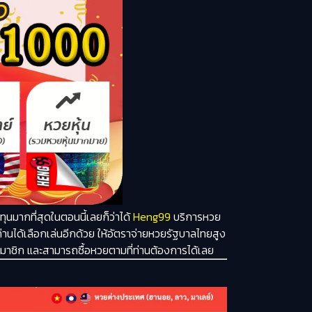
ทุนมากที่สุดในตอนนี้เลยก็ว่าได้
Heng99
บริการหวย
านได้เลือกเล่นอีกด้วย ให้อัตราจ่ายหวยรัฐบาลไทยสูง
สมาชิก และสามารถซื้อหวยตามที่ท่านต้องการได้เลย