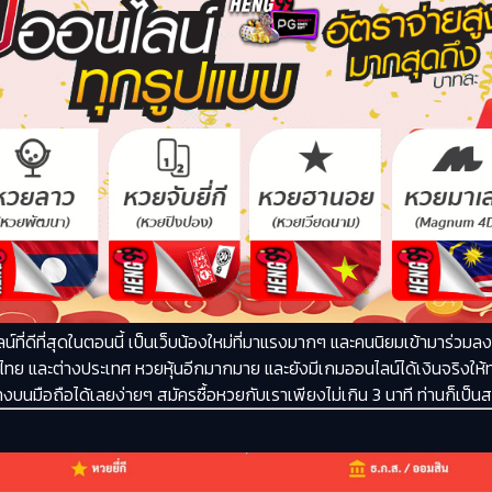
น์ที่ดีที่สุดในตอนนี้ เป็นเว็บน้องใหม่ที่มาแรงมากๆ และคนนิยมเข้ามาร่วมลง
ย และต่างประเทศ หวยหุ้นอีกมากมาย และยังมีเกมออนไลน์ได้เงินจริงให้ท่
มือถือได้เลยง่ายๆ สมัครซื้อหวยกับเราเพียงไม่เกิน 3 นาที ท่านก็เป็น