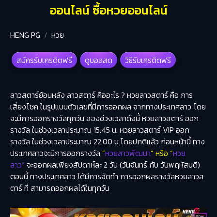
ออนไลน์ ซื้อหวยออนไลน์
HENG PG
หวย
สมัครรับเครดิตฟรี
ดูบอลสด
วิธีรับเครดิตฟรี
ลาวสตาร์ย้อนหลัง
ลาวสตาร์
คืออะไร ? หวยลาวสตาร์ คือ การ
เสี่ยงโชค ในรูปแบบตัวเลขที่มีการออกผล จากทางประเทศลาว โดย
จะมีการออกรางวัลทุกวัน สองช่วงเวลาดังนี้ หวยลาวสตาร์ ออก
รางวัล ในช่วงเวลาประมาณ 15.45 น. หวยลาวสตาร์ VIP ออก
รางวัล ในช่วงเวลาประมาณ 22.00 น.โดยปกติแล้ว ก่อนหน้านี้ ทาง
ประเทศลาวจะมีการออกรางวัล
“
หวยลาวพัฒนา
” หรือ “
หวย
ลาว”
จะออกผลเพียงสัปดาห์ละ 2 วัน (วันจันทร์ กับ วันพฤหัสบดี)
ตอนนี้ ทางประเทศลาว ได้มีการจัดทำ การออกผลรางวัลหวยลาวส
ตาร์ ที่ สามารถออกผลได้ในทุกวัน