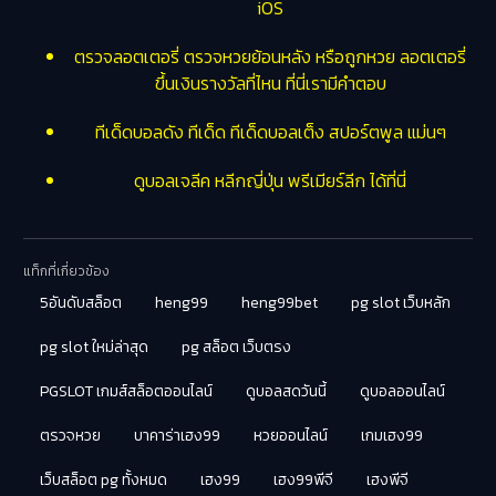
iOS
ตรวจลอตเตอรี่ ตรวจหวยย้อนหลัง หรือถูกหวย ลอตเตอรี่
ขึ้นเงินรางวัลที่ไหน ที่นี่เรามีคำตอบ
ทีเด็ดบอลดัง ทีเด็ด ทีเด็ดบอลเต็ง สปอร์ตพูล แม่นๆ
ดูบอลเจลีค หลีกญี่ปุ่น พรีเมียร์ลีก ได้ที่นี่
แท็กที่เกี่ยวข้อง
5อันดับสล็อต
heng99
heng99bet
pg slot เว็บหลัก
pg slot ใหม่ล่าสุด
pg สล็อต เว็บตรง
PGSLOT เกมส์สล็อตออนไลน์
ดูบอลสดวันนี้
ดูบอลออนไลน์
ตรวจหวย
บาคาร่าเฮง99
หวยออนไลน์
เกมเฮง99
เว็บสล็อต pg ทั้งหมด
เฮง99
เฮง99พีจี
เฮงพีจี