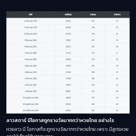
ลาวสตาร์ มีโอกาสถูกรางวัลมากกว่าหวยไทย อย่างไร
หวยลาว มี โอกาสที่จะถูกรางวัลมากกว่าหวยไทย เพราะ มีสูตรหวย