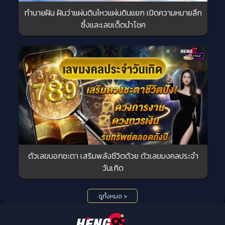
ทำนายฝัน ฝันว่าแผ่นดินไหวแผ่นดินแยก เปิดความหมายลึก
ซึ้งและเลขเด็ดนำโชค
ตัวเลขบอกชะตา เสริมพลังชีวิตด้วย ตัวเลขมงคลประจำ
วันเกิด
ดูทั้งหมด >