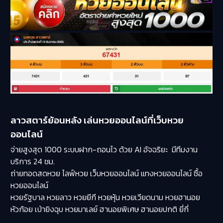
ลาวสตาร์ย้อนหลัง เล่นหวยออนไลน์ที่เว็บหวย
ออนไลน์
จ่ายสูงสุด 1000 ระบบฝาก-ถอนไว ด้วย AI อัจฉริยะ มีทีมงาน
บริการ 24 ชม.
ถ่ายทอดสดหวย ไลฟ์หวย เว็บหวยออนไลน์ แทงหวยออนไลน์ ซื้อ
หวยออนไลน์
หวยรัฐบาล หวยลาว หวยยีกี หวยหุ้น หวยเวียดนาม หวยฮานอย
หัวก้อย เป่ายิงฉุบ หวยมาเลย์ ฮานอยพิเศษ ฮานอยปกติ ยี่กี่