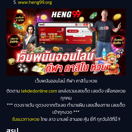
www.heng99.org
เว็บพนันออนไลน์ กีฬา คาสิโน หวย
ติดตาม
lekdedonline.com
แหล่งรวมเลขเด็ด เลขดัง เพื่อคอหวย
ทุกคน
*** ดวงรายวัน ดูดวงจากตัวเลข ทำนายฝัน เลขเสี่ยงทาย เลขเด็ด
เข้าทุกงวด ***
รับแนวทางหวย
ไทย ลาว มาเลย์ ฮานอย หุ้น ยี่กี ทุกวันได้ที่นี่ !!
สรุป