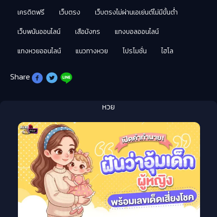
เครดิตฟรี
เว็บตรง
เว็บตรงไม่ผ่านเอเย่นต์ไม่มีขั้นต่ำ
เว็บพนันออนไลน์
เสือมังกร
แทงบอลออนไลน์
แทงหวยออนไลน์
แนวทางหวย
โปรโมชั่น
ไฮโล
Share
หวย