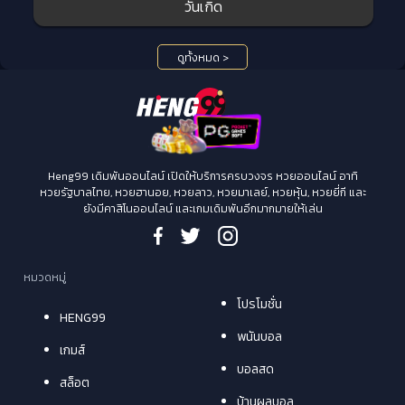
วันเกิด
ดูทั้งหมด >
Heng99 เดิมพันออนไลน์ เปิดให้บริการครบวงจร หวยออนไลน์ อาทิ
หวยรัฐบาลไทย, หวยฮานอย, หวยลาว, หวยมาเลย์, หวยหุ้น, หวยยี่กี และ
ยังมีคาสิโนออนไลน์ และเกมเดิมพันอีกมากมายให้เล่น
หมวดหมู่
โปรโมชั่น
HENG99
พนันบอล
เกมส์
บอลสด
สล็อต
บ้านผลบอล