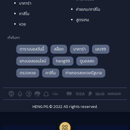
บาคาร่า
ค่ายเกม/คาสิโน
คาสิโน
สูตรเกม
หวย
คำค้นหา
ตารางบอลวันนี้
สล็อต
บาคาร่า
เฮง99
แทงบอลออนไลน์
heng99
ดูบอลสด
ตรวจหวย
คาสิโน
ถ่ายทอดสดหวยรัฐบาล
HENG PG © 2022 All rights reserved.