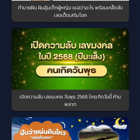
ทำนายฝัน ฝันอุ้มเด็กผู้หญิง แปลว่าอะไร พร้อมเคล็ดลับ
เลขเด็ดเสริมโชค
เปิดความลับ เลขมงคล วันพุธ 2568 ใครเกิดวันนี้ ห้าม
พลาด