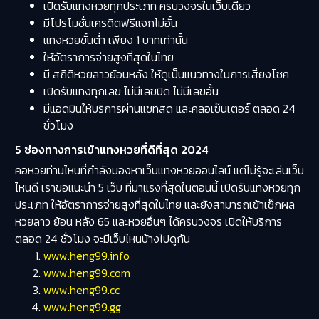
เปิดรับแทงหวยทุกประเภท ครบวงจรในเว็บเดียว
มีโปรโมชั่นเครดิตฟรีแจกไม่อั้น
แทงหวยขั้นต่ำ เพียง 1 บาทเท่านั้น
ให้อัตราการจ่ายสูงที่สุดในไทย
มี สถิติหวยลาวย้อนหลัง ให้ดูเป็นแนวทางในการเสี่ยงโชค
เปิดรับแทงทุกเลข ไม่มีเลขปิด ไม่มีเลขอั้น
มีแอดมินให้บริการผ่านแชทสด และคลอเซ็นเตอร์ ตลอด 24
ชั่วโมง
5 ช่องทางการเข้าแทงหวยที่ดีที่สุด 2024
คอหวยท่านไหนที่กำลังมองหาเว็บแทงหวยออนไลน์ แต่ไม่รู้จะเล่นเว็บ
ไหนดี เราขอแนะนำ 5 เว็บ ที่มาแรงที่สุดในตอนนี้ เปิดรับแทงหวยทุก
ประเภท ให้อัตราการจ่ายสูงที่สุดในไทย และยังสามารถเข้าเช็กผล
หวยลาว ย้อน หลัง 65 และหวยอื่นๆ ได้ครบวงจร เปิดให้บริการ
ตลอด 24 ชั่วโมง จะมีเว็บไหนบ้างไปดูกัน
www.heng99.info
www.heng99.com
www.heng99.cc
www.heng99.gg