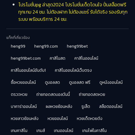
โปรโมชั่นpg ล่าสุด2024 โปรโมชั่นเด็ดโดนใจ ปั่นสล็อตฟรี
ทุกเกม 24 ชม. ไม่ต้องฝาก ไม่ต้องแชร์ รับได้จริง รองรับทุก
ระบบ พร้อมบริการ 24 ชม.
แท็กที่เกี่ยวข้อง
heng99
heng99.com
heng99bet
heng99bet.com
คาสิโนสด
คาสิโนออนไลน์
คาสิโนออนไลน์อันดับ1
คาสิโนออนไลน์เว็บตรง
ซื้อหวยออนไลน์
ดูบอลสด
ดูบอลสด ฟรี
ดูหนังออนไลน์
ตรวจหวย
ถ่ายทอดสดบอลวันนี้
ถ่ายทอดสดหวย
บาคาร่าออนไลน์
ผลหวยย้อนหลัง
รูเล็ต
สล็อตออนไลน์
หวยลาวย้อนหลัง
หวยออนไลน์
หวยเด็ดหวยดัง
เกมคาสิโน
เกมส์
เกมออนไลน์
เกมไพ่ในคาสิโน