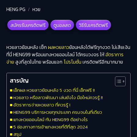
HENG PG
หวย
สมัครรับเครดิตฟรี
ดูบอลสด
วิธีรับเครดิตฟรี
หวยลาวย้อนหลัง เช็ก
ผลหวยลาว
ย้อนหลังได้ฟรีทุกงวด ไม่เสียเงิน
ที่นี่ HENG99 พร้อมแทงหวยออนไลน์ ได้ครบวงจร ให้
อัตราการ
จ่าย
สูงที่สุดในไทย พร้อมแจก
โปรโมชั่น
เครดิตฟรีอีกมากมาย
สารบัญ
เช็กผล หวยลาวย้อนหลัง 5 งวด ที่นี่ เช็กฟรี !!
หวยลาว หรือลาวพัฒนา เล่นยังไง มือใหม่ควรรู้ !!
อัตราการจ่ายหวยลาว ที่ควรรู้ !
HENG99 บริการหวยทุกประเภท ครบจบในที่เดียว
แทงหวยออนไลน์ กับ HENG99 ดีอย่างไร
5 ช่องทางการเข้าแทงหวยที่ดีที่สุด 2024
สรุป