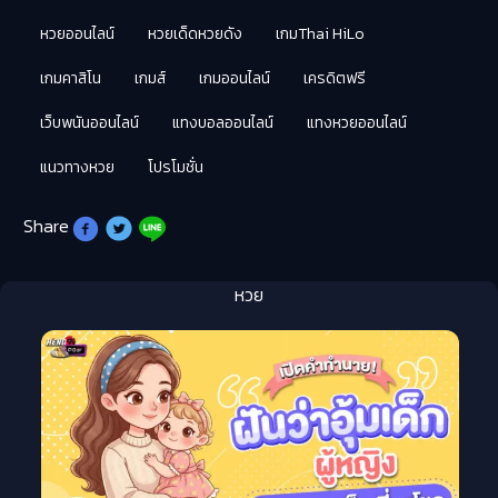
หวยออนไลน์
หวยเด็ดหวยดัง
เกมThai HiLo
เกมคาสิโน
เกมส์
เกมออนไลน์
เครดิตฟรี
เว็บพนันออนไลน์
แทงบอลออนไลน์
แทงหวยออนไลน์
แนวทางหวย
โปรโมชั่น
Share
หวย