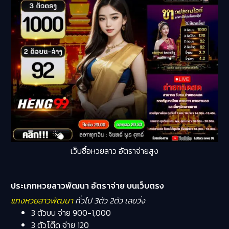
เว็บซื้อหวยลาว อัตราจ่ายสูง
ประเภทหวยลาวพัฒนา อัตราจ่าย บนเว็บตรง
แทงหวยลาวพัฒนา
ทั่วไป 3ตัว 2ตัว เลขวิ่ง
3 ตัวบน จ่าย 900-1,000
3 ตัวโต๊ด จ่าย 120