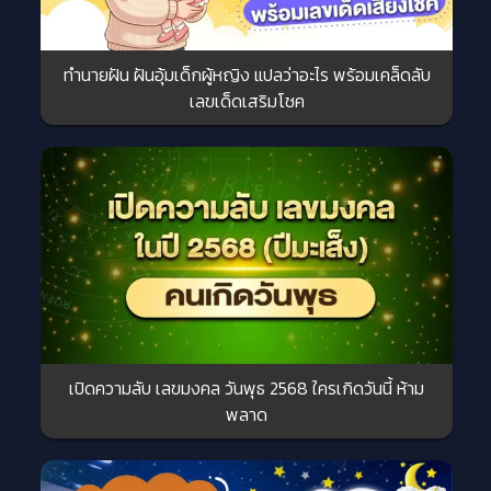
ทำนายฝัน ฝันอุ้มเด็กผู้หญิง แปลว่าอะไร พร้อมเคล็ดลับ
เลขเด็ดเสริมโชค
เปิดความลับ เลขมงคล วันพุธ 2568 ใครเกิดวันนี้ ห้าม
พลาด