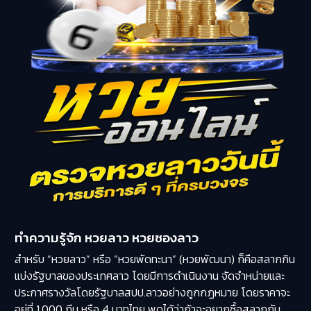
ทำความรู้จัก หวยลาว หวยซองลาว
สำหรับ “หวยลาว” หรือ “หวยพัดทะนา” (หวยพัฒนา) ก็คือสลากกิน
แบ่งรัฐบาลของประเทศลาว โดยมีการดำเนินงาน จัดจำหน่ายและ
ประกาศรางวัลโดยรัฐบาลสปป.ลาวอย่างถูกกฏหมาย โดยราคาจะ
อยู่ที่ 1,000 กีบ หรือ 4 บาทไทย พูดได้ว่าถ้าจะอยากซื้อสลากกัน