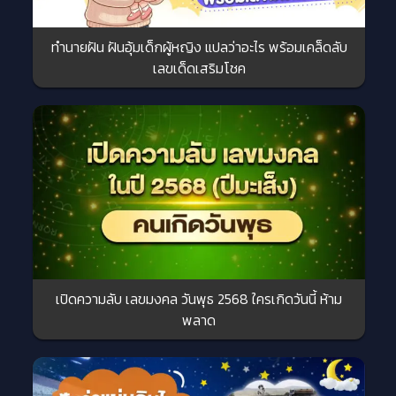
ทำนายฝัน ฝันอุ้มเด็กผู้หญิง แปลว่าอะไร พร้อมเคล็ดลับ
เลขเด็ดเสริมโชค
เปิดความลับ เลขมงคล วันพุธ 2568 ใครเกิดวันนี้ ห้าม
พลาด