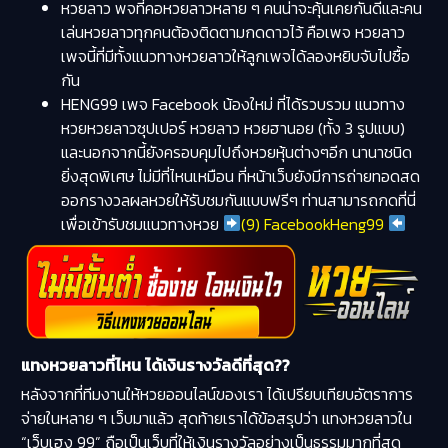
หวยลาว
พจที่คอหวยลาวหลาย ๆ คนน่าจะคุ้นเคยกันดีและคน
เล่นหวยลาวทุกคนต้องติดตามกดดาวไว้ คือเพจ หวยลาว
เพจนี้ที่มีทั้งแนวทางหวยลาวให้ลูกเพจได้ลองหยิบจับไปซื้อ
กัน
HENG99
เพจ Facebook น้องใหม่ ที่ได้รวบรวม แนวทาง
หวยหวยลาวซุปเปอร์ หวยลาว หวยฮานอย (ทั้ง 3 รูปแบบ)
และนอกจากนี้ยังครอบคุมไปถึงหวยหุ้นต่างๆอีก นานาชนิด
ยิ่งสุดพิเศษ ไม่มีที่ไหนเหมือน ที่หน้าเว็บยังมีการถ่ายทอดสด
ออกรางวลผลหวยให้รับชมกันแบบฟรีๆ ท่านสามารถกดที่นี่
เพื่อเข้ารับชมแนวทางหวย
(9) FacebookHeng99
แทงหวยลาวที่ไหน ได้เงินรางวัลดีที่สุด??
หลังจากที่ทีมงานให้หวยออนไลน์ของเรา ได้เปรียบเทียบอัตราการ
จ่ายในหลาย ๆ เว็บมาแล้ว สุดท้ายเราได้ข้อสรุปว่า แทงหวยลาวใน
“เว็บเฮง 99” ถือเป็นเว็บที่ให้เงินรางวัลอย่างเป็นธรรมมากที่สุด