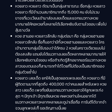
หวยลาว หวยลาว
ถัดมาเป็นกลุ่มสาธารณะ ชื่อกลุ่ม หวยลาว
หวยลาว ที่มีจำนวนสมาชิกมากถึง 15,000 คน ยังไม่รวม
ขาจรที่แวะเวียนเข้ามาส่องเลขเด็ดและแจกแนวทางหวย
มากมายให้คอหวยทั้งหลายได้เลือกหยิบจับตามใจชอบ เพื่อไป
ลุ้นรางวัล
หวย ฮานอย หวยลาวลึกลับ
กลุ่มต่อมา คือ กลุ่มหวยฮานอย
หวยลาวลึกลับ ชื่อก็บอกว่ามีทั้งหวยฮานอยและหวยลาว ใคร
เข้ามาตามกลุ่มนี้รับรองว่าได้ครบ 2 หวยในคราวเดียวแบบไม่
ต้องสงสัย แถมยังได้แนวทางเลขเด็ดหลากหลายมากมายให้
เลือกหยิบตามใจชอบ หรือถ้าเกิดรู้สึกอยากแชร์แนวทางหวย
ลาวของตนเองก็สามารถทำได้โดยที่ไม่ต้องเป็นสมาชิกของ
กลุ่มด้วยซ้ำไป
หวยลาว เลขเด็ด
ยกให้เป็นสุดยอดเพจเลขเด็ด หวยลาว ที่มี
ผู้ติดตามมากที่สุดถึง 400,000 กว่าคนเลยสำหรับเพจ หวย
ลาว เลขเด็ด เพจที่ขยันแจกแนวทางหวยลาวให้ลูกเพจเก่ง
สุด ๆ มีทุกเจ้า มีทุกเซียนหวย คผหวยท่านไหนอยากได้
แนวทางหวยลาวหลากหลายและดูน่าเชื่อถือ การันตีได้จากจำ
จวนลูกเพจล่ะก็ ขอเชิญทางนี้เลย