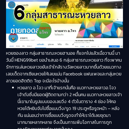
หวยซองลาว กลุ่มสาธารณะหวยฮานอย ก็แจกไปแล้วเมื่อวานนี้ มา
วันนี้ HENG99bet ขอนำเสนอ 6 กลุ่มสาธารณะหวยลาว ที่จะพาคน
รักการเล่นหวยลาวขยับเข้าใกล้รางวัลหวยลาวมากขึ้นด้วยแนวทาง
เลขเด็ดจากเซียนหวยให้เลขแม่น Facebook แฟนเพจและกลุ่มหวย
ลาวยอดฮิตติด Top จะมีอะไรบ้างนั้น
หวยลาว อ.โจว
มาที่เจ้าแรกนั่นคือ แนวทางหวยลาวอ.โจว
เจ้าดังซึ่งมียอดผู้ติดตามกว่า 2 หมื่นคน แนวทางหวยลาวเจ้า
นี้เขามาในรูปแบบของเลขวิ่ง 4 ตัวในตาราง 4 ช่อง ให้คอ
หวยได้หยิบจับไปซื้อแบบวิ่ง/รูด 19 ประตูหรือรูดหน้า – หลัง
กัน แน่นอนว่าการซื้อแบบวิ่งรูดจะทำให้เราได้เลขชุดมา
มากมายหลากหลาย จึงเป็นนการเพิ่มโอกาสในการถูก
รางวัลหวยลาวแต่ละงวดนั่นเอง