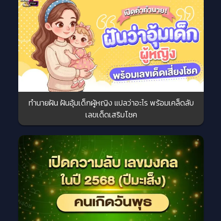
ทำนายฝัน ฝันอุ้มเด็กผู้หญิง แปลว่าอะไร พร้อมเคล็ดลับ
เลขเด็ดเสริมโชค