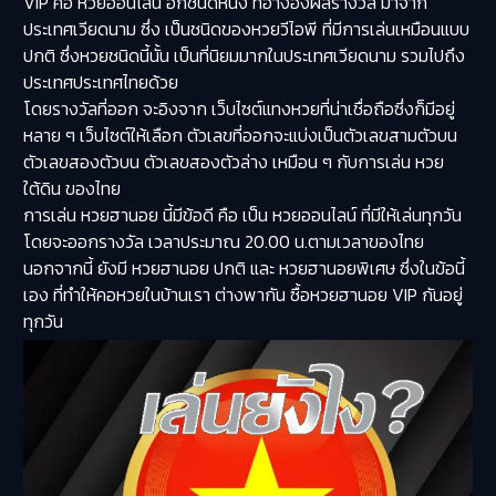
VIP คือ หวยออนไลน์ อีกชนิดหนึ่ง ที่อ้างอิงผลรางวัล มาจาก
ประเทศเวียดนาม ซึ่ง เป็นชนิดของหวยวีไอพี ที่มีการเล่นเหมือนแบบ
ปกติ ซึ่งหวยชนิดนี้นั้น เป็นที่นิยมมากในประเทศเวียดนาม รวมไปถึง
ประเทศประเทศไทยด้วย
โดยรางวัลที่ออก จะอิงจาก เว็บไซต์แทงหวยที่น่าเชื่อถือซึ่งก็มีอยู่
หลาย ๆ เว็บไซต์ให้เลือก ตัวเลขที่ออกจะแบ่งเป็นตัวเลขสามตัวบน
ตัวเลขสองตัวบน ตัวเลขสองตัวล่าง เหมือน ๆ กับการเล่น หวย
ใต้ดิน ของไทย
การเล่น หวยฮานอย นี้มีข้อดี คือ เป็น หวยออนไลน์ ที่มีให้เล่นทุกวัน
โดยจะออกรางวัล เวลาประมาณ 20.00 น.ตามเวลาของไทย
นอกจากนี้ ยังมี หวยฮานอย ปกติ และ หวยฮานอยพิเศษ ซึ่งในข้อนี้
เอง ที่ทำให้คอหวยในบ้านเรา ต่างพากัน ซื้อหวยฮานอย VIP กันอยู่
ทุกวัน