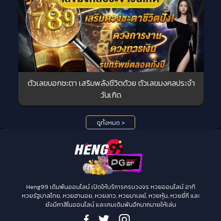
ตัวเลขบอกชะตา เสริมพลังชีวิตด้วย ตัวเลขมงคลประจำ
วันเกิด
ดูทั้งหมด >
Heng99 เดิมพันออนไลน์ เปิดให้บริการครบวงจร หวยออนไลน์ อาทิ
หวยรัฐบาลไทย, หวยฮานอย, หวยลาว, หวยมาเลย์, หวยหุ้น, หวยยี่กี และ
ยังมีคาสิโนออนไลน์ และเกมเดิมพันอีกมากมายให้เล่น