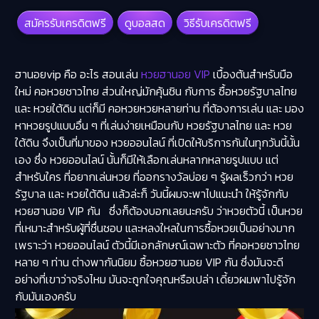
สมัครรับเครดิตฟรี
ดูบอลสด
วิธีรับเครดิตฟรี
ฮานอยvip คือ อะไร สอนเล่น
หวยฮานอย VIP
เบื้องต้นสำหรับมือ
ใหม่ คอหวยชาวไทย ส่วนใหญ่มักคุ้นชิน กับการ ซื้อหวยรัฐบาลไทย
และ หวยใต้ดิน แต่ก็มี คอหวยหวยหลายท่าน ที่ต้องการเล่น และ มอง
หาหวยรูปแบบอื่น ๆ ที่เล่นง่ายเหมือนกับ หวยรัฐบาลไทย และ หวย
ใต้ดิน จึงเป็นที่มาของ หวยออนไลน์ ที่เปิดให้บริการกันในทุกวันนี้นั้น
เอง ซึ่ง หวยออนไลน์ นั้นก็มีให้เลือกเล่นหลากหลายรูปแบบ แต่
สำหรับใคร ที่อยากเล่นหวย ที่ออกรางวัลบ่อย ๆ รู้ผลเร็วกว่า หวย
รัฐบาล และ หวยใต้ดิน แล้วล่ะก็ วันนี้ผมจะพาไปแนะนำ ให้รู้จักกับ
หวยฮานอย VIP กัน ซึ่งก็ต้องบอกเลยนะครับ ว่าหวยตัวนี้ เป็นหวย
ที่เหมาะสำหรับผู้ที่ชื่นชอบ และหลงใหลในการซื้อหวยเป็นอย่างมาก
เพราะว่า หวยออนไลน์ ตัวนี้มีเอกลักษณ์เฉพาะตัว ที่คอหวยชาวไทย
หลาย ๆ ท่าน ต่างพากันนิยม ซื้อหวยฮานอย VIP กัน ซึ่งมันจะดี
อย่างที่เขาว่าจริงไหม มันจะถูกใจคุณหรือเปล่า เดี้ยวผมพาไปรู้จัก
กับมันเองครับ