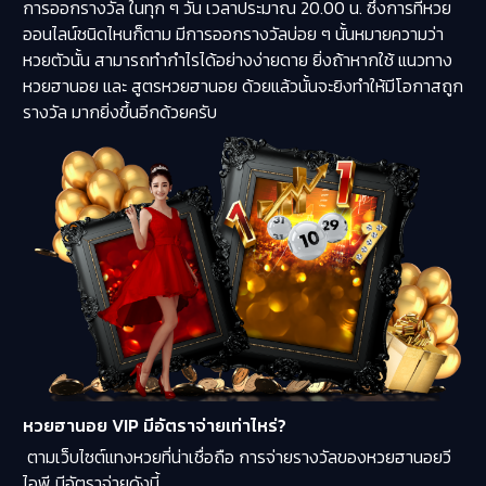
การออกรางวัล ในทุก ๆ วัน เวลาประมาณ 20.00 น. ซึ่งการที่หวย
ออนไลน์ชนิดไหนก็ตาม มีการออกรางวัลบ่อย ๆ นั้นหมายความว่า
หวยตัวนั้น สามารถทำกำไรได้อย่างง่ายดาย ยิ่งถ้าหากใช้ แนวทาง
หวยฮานอย และ สูตรหวยฮานอย ด้วยแล้วนั้นจะยิงทำให้มีโอกาสถูก
รางวัล มากยิ่งขึ้นอีกด้วยครับ
หวยฮานอย VIP มีอัตราจ่ายเท่าไหร่?
ตามเว็บไซต์แทงหวยที่น่าเชื่อถือ การจ่ายรางวัลของหวยฮานอยวี
ไอพี มีอัตราจ่ายดังนี้