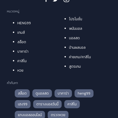
หมวดหมู่
โปรโมชั่น
HENG99
พนันบอล
เกมส์
บอลสด
สล็อต
บ้านผลบอล
บาคาร่า
ค่ายเกม/คาสิโน
คาสิโน
สูตรเกม
หวย
คำค้นหา
สล็อต
ดูบอลสด
บาคาร่า
heng99
เฮง99
ตารางบอลวันนี้
คาสิโน
แทงบอลออนไลน์
ตรวจหวย