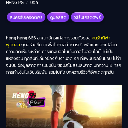
HENG PG
บอล
สมัครรับเครดิตฟรี
ดูบอลสด
วิธีรับเครดิตฟรี
hang hang 666
อาณาจักรแห่งการรวมตัวของ
คนรักกีฬา
ฟุตบอล
ถูกสร้างขึ้นมาเพื่อโอกาส ในการเดิมพันและแลกเปลี่ยน
ความคิดเห็นระหว่าง การแทงบอลในเว็บคาสิโนออนไลน์ ที่นี่เป็น
แหล่งรวม ทุกสิ่งที่เกี่ยวข้องกับงานอดิเรก ที่แฟนบอลชื่นชอบ ไม่ว่า
จะเป็น ข้อมูลสถิติการแข่งขัน ของสโมสรและสถิติ บทความ & ทริค
การทำเงินในเว็บเดิมพัน รวมไปถึง บทความรีวิวที่อัพเดตทุกวัน