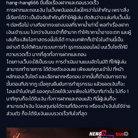
hang-hang666 ขึ้นชื่อเรื่องฝากและถอนรวดเร็ว
การฝากและถอนเงิน ในเว็บพนันออนไลน์ใครว่าไม่สำคัญ เพราะสิ่ง
นี้เรียกได้ว่า เป็นปัจจัยสำคัญที่ทำให้ผู้เล่น ตัดสินว่าจะเล่นกับเว็บนั้น
ๆ ต่อหรือไม่ บางทีอยากจะแทงบอลที่ราคาน้ำเท่านี้ พอทำเรื่องฝาก
เงินเข้าระบบ ไปกว่าเงินจะเข้าก็ช้ามาก ทำให้ราคาน้ำอาจจะตก และผู้
เล่นก็จะเสียโอกาสตรงนั้นไปได้ ทางเบทฟิกก็เข้าใจในด้านนี้เป็น
อย่างดี จึงได้พัฒนาระบบการทำ ธุรกรรมออนไลน์ บนเว็บไซต์ให้มี
ความรวดเร็ว มากที่สุดทั้งการฝากและถอน
โดยทางเว็บจะใช้เป็นระบบ การดำเนินงานแบบอัตโนมัติ ที่ให้ผู้เล่น
สามารถทำรายการ ได้ด้วยตัวเองเลย เพียงแค่คุณเข้าไป ที่หน้า
หลักของเว็บไซต์ และเลือกฝากหรือถอน จากนั้นก็ดำเนินการตาม
ขั้นตอนทีปรากฏ เมื่อคุณยืนยันการทำธุรกรรม แล้วยอดเงินก็จะ
โอนเข้าในบัญชี ของคุณโดยใช้เวลาเพียงไม่กี่วินาทีเท่านั้น ไม่ถึง 1
นาทีคุณก็จะได้รับเงิน ทั้งการฝากและถอนแล้ว ทีนี้ผู้เล่นก็จะ
สามารถนำเงิน ไปลงทุนต่อได้ตามที่ต้องการ หรือจะนำเงินไปใช้จ่าย
ส่วนตัว ก็จะได้รับเงินแบบรวดเร็วทันใจที่สุด