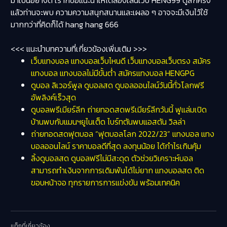
แล้วท่านจะพบ ความความสนุกสนานและเผลอ ๆ อาจจะมีเงินไว้ใช้
มากกว่าที่คิดก็ได้
hang hang 666
<<< แนะนำบทความที่เกี่ยวข้องเพิ่มเติม >>>
เว็บแทงบอล แทงบอลเว็บไหนดี เว็บแทงบอลเว็บตรง สมัคร
แทงบอล แทงบอลไม่มีขั้นต่ำ สมัครแทงบอล HENGPG
ดูบอล ลิเวอร์พูล ดูบอลสด ดูบอลออนไลน์วันนี้ทั่วโลกฟรี
อัพลิงค์เร็วสุด
ดูบอลพรีเมียร์ลีก ถ่ายทอดสดพรีเมียร์ลีกวันนี้ ฟูแล่มเปิด
บ้านพบกับแมนฯยูไนเต็ด ไบร์ทตันพบแอสตัน วิลล่า
ถ่ายทอดสดฟุตบอล “ฟุตบอลโลก 2022/23” แทงบอล แทง
บอลออนไลน์ ราคาบอลดีที่สุด ลงทุนน้อย ได้กำไรเกินคุ้ม
ลิ้งดูบอลสด ดูบอลฟรีไม่มีสะดุด ตัวช่วยวิเคราะห์บอล
สามารถทำเงินจากการเดิมพันได้ไม่ยาก แทงบอลสด ติด
ขอบหน้าจอ ทุกรายการการแข่งขัน พร้อมเทคนิค
แท็กที่เกี่ยวข้อง