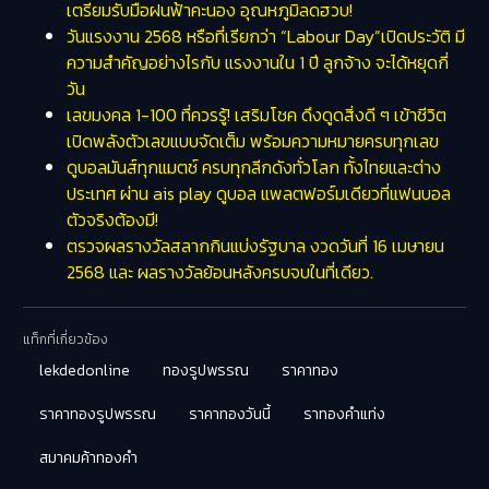
เตรียมรับมือฝนฟ้าคะนอง อุณหภูมิลดฮวบ!
วันแรงงาน 2568 หรือที่เรียกว่า “Labour Day”เปิดประวัติ มี
ความสำคัญอย่างไรกับ แรงงานใน 1 ปี ลูกจ้าง จะได้หยุดกี่
วัน
เลขมงคล 1-100 ที่ควรรู้! เสริมโชค ดึงดูดสิ่งดี ๆ เข้าชีวิต
เปิดพลังตัวเลขแบบจัดเต็ม พร้อมความหมายครบทุกเลข
ดูบอลมันส์ทุกแมตช์ ครบทุกลีกดังทั่วโลก ทั้งไทยและต่าง
ประเทศ ผ่าน ais play ดูบอล แพลตฟอร์มเดียวที่แฟนบอล
ตัวจริงต้องมี!
ตรวจผลรางวัลสลากกินแบ่งรัฐบาล งวดวันที่ 16 เมษายน
2568 และ ผลรางวัลย้อนหลังครบจบในที่เดียว.
แท็กที่เกี่ยวข้อง
lekdedonline
ทองรูปพรรณ
ราคาทอง
ราคาทองรูปพรรณ
ราคาทองวันนี้
ราทองคำแท่ง
สมาคมค้าทองคำ