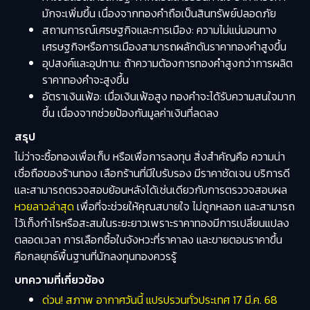
มักจะเพิ่มขึ้น เนื่องจากทองคำถือเป็นสินทรัพย์ปลอดภัย
สถานการณ์เศรษฐกิจและการเมือง: ความไม่แน่นอนทาง
เศรษฐกิจหรือการเมืองสามารถผลักดันราคาทองคำสูงขึ้น
อุปสงค์และอุปทาน: ถ้าความต้องการทองคำสูงกว่าการผลิต
ราคาทองคำจะสูงขึ้น
อัตราเงินเฟ้อ: เมื่อเงินเฟ้อสูง ทองคำจะได้รับความสนใจมาก
ขึ้น เนื่องจากช่วยป้องกันมูลค่าเงินที่ลดลง
สรุป
ไม่ว่าจะซื้อทองเพื่อเก็บ หรือเพื่อการลงทุน สิ่งสำคัญคือ ความน่า
เชื่อถือของร้านทอง เลือกร้านที่มีใบรับรอง มีราคาชัดเจน บริการดี
และสามารถตรวจสอบย้อนหลังได้เช่นเดียวกับการตรววจสอบผล
หวยลาวล่าสุด
เพื่อที่จะช่วยให้คุณสบายใจ ไม่ถูกหลอก และสามารถ
ไว้เก็งกำไรหรือสะสมในระยะยาวเพราะราคาทองมีการเปลี่ยนแปลง
ตลอดเวลา การเลือกซื้อในจังหวะที่ราคาลง และขายตอนราคาขึ้น
คือกลยุทธ์พื้นฐานที่นักลงทุนทองควรรู้
บทความที่เกี่ยวข้อง
ด่วน! สภาพ อากาศวันนี้ แปรปรวนทั่วประเทศ 17 มี.ค. 68