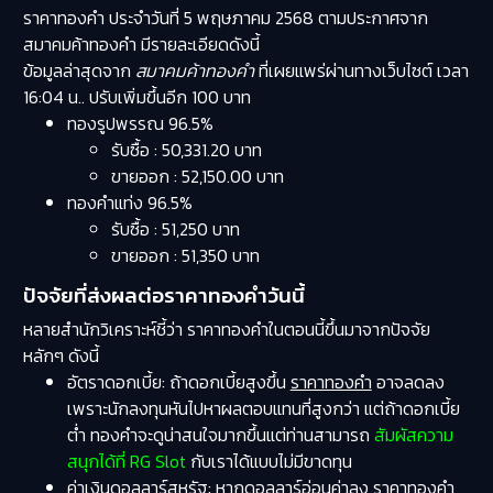
ราคาทองคำ ประจำวันที่ 5 พฤษภาคม 2568 ตามประกาศจาก
สมาคมค้าทองคำ มีรายละเอียดดังนี้
ข้อมูลล่าสุดจาก
สมาคมค้าทองคำ
ที่เผยแพร่ผ่านทางเว็บไซต์ เวลา
16:04 น.. ปรับเพิ่มขึ้นอีก 100 บาท
ทองรูปพรรณ 96.5%
รับซื้อ : 50,331.20 บาท
ขายออก : 52,150.00 บาท
ทองคำแท่ง 96.5%
รับซื้อ : 51,250 บาท
ขายออก : 51,350 บาท​
ปัจจัยที่ส่งผลต่อราคาทองคำวันนี้
หลายสำนักวิเคราะห์ชี้ว่า ราคาทองคำในตอนนี้ขึ้นมาจากปัจจัย
หลักๆ ดังนี้
อัตราดอกเบี้ย: ถ้าดอกเบี้ยสูงขึ้น
ราคาทองคำ
อาจลดลง
เพราะนักลงทุนหันไปหาผลตอบแทนที่สูงกว่า แต่ถ้าดอกเบี้ย
ต่ำ ทองคำจะดูน่าสนใจมากขึ้นแต่ท่านสามารถ
สัมผัสความ
สนุกได้ที่ RG Slot
กับเราได้แบบไม่มีขาดทุน
ค่าเงินดอลลาร์สหรัฐ: หากดอลลาร์อ่อนค่าลง ราคาทองคำ