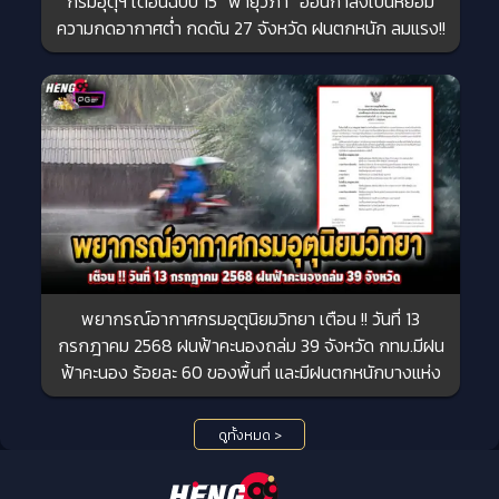
กรมอุตุฯ เตือนฉบับ 15 “พายุวิภา” อ่อนกำลังเป็นหย่อม
ความกดอากาศต่ำ กดดัน 27 จังหวัด ฝนตกหนัก ลมแรง!!
พยากรณ์อากาศกรมอุตุนิยมวิทยา เตือน !! วันที่ 13
กรกฎาคม 2568 ฝนฟ้าคะนองถล่ม 39 จังหวัด กทม.มีฝน
ฟ้าคะนอง ร้อยละ 60 ของพื้นที่ และมีฝนตกหนักบางแห่ง
ดูทั้งหมด >