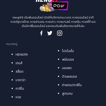
Heng99 เดิมพันออนไลน์ เปิดให้บริการครบวงจร หวยออนไลน์ อาทิ
หวยรัฐบาลไทย, หวยฮานอย, หวยลาว, หวยมาเลย์, หวยหุ้น, หวยยี่กี และ
ยังมีคาสิโนออนไลน์ และเกมเดิมพันอีกมากมายให้เล่น
หมวดหมู่
โปรโมชั่น
HENG99
พนันบอล
เกมส์
บอลสด
สล็อต
บ้านผลบอล
บาคาร่า
ค่ายเกม/คาสิโน
คาสิโน
สูตรเกม
หวย