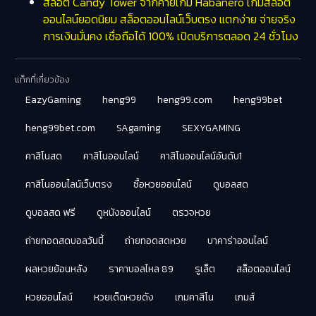
สล็อต Candy Tower จากค่ายเกม Habanero เกมสล็อต
ออนไลน์ยอดนิยม สล็อตออนไลน์เว็บตรง แตกง่าย จ่ายจริง
การเงินมั่นคง เชื่อถือได้ 100% เปิดบริการตลอด 24 ชั่วโมง
แท็กที่เกี่ยวข้อง
EazyGaming
heng99
heng99.com
heng99bet
heng99bet.com
SAgaming
SEXYGAMING
คาสิโนสด
คาสิโนออนไลน์
คาสิโนออนไลน์อันดับ1
คาสิโนออนไลน์เว็บตรง
ซื้อหวยออนไลน์
ดูบอลสด
ดูบอลสด ฟรี
ดูหนังออนไลน์
ตรวจหวย
ถ่ายทอดสดบอลวันนี้
ถ่ายทอดสดหวย
บาคาร่าออนไลน์
ผลหวยย้อนหลัง
ราคาบอลไหล 89
รูเล็ต
สล็อตออนไลน์
หวยออนไลน์
หวยเด็ดหวยดัง
เกมคาสิโน
เกมส์