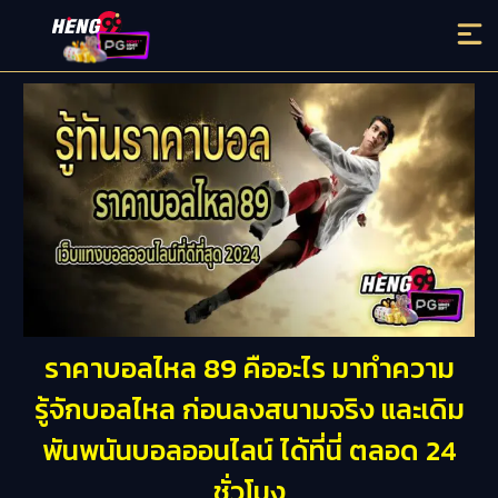
ราคาบอลไหล 89 คืออะไร มาทำความ
รู้จักบอลไหล ก่อนลงสนามจริง และเดิม
พันพนันบอลออนไลน์ ได้ที่นี่ ตลอด 24
ชั่วโมง