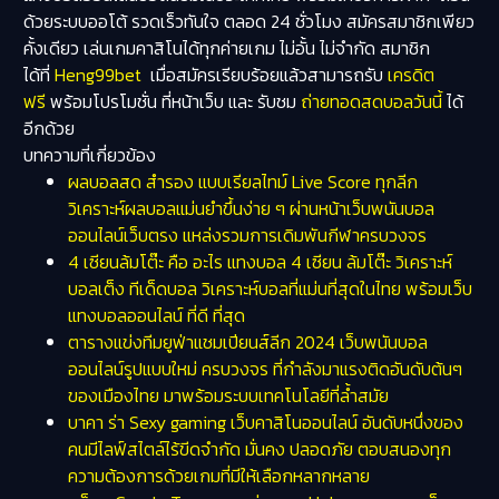
ด้วยระบบออโต้ รวดเร็วทันใจ ตลอด 24 ชั่วโมง สมัครสมาชิกเพียว
คั้งเดียว เล่นเกมคาสิโนได้ทุกค่ายเกม ไม่อั้น ไม่จำกัด สมาชิก
ได้ที่
Heng99bet
เมื่อสมัครเรียบร้อยแล้วสามารถรับ
เครดิต
ฟรี
พร้อมโปรโมชั่น ที่หน้าเว็บ และ รับชม
ถ่ายทอดสดบอลวันนี้
ได้
อีกด้วย
บทความที่เกี่ยวข้อง
ผลบอลสด สำรอง แบบเรียลไทม์ Live Score ทุกลีก
วิเคราะห์ผลบอลแม่นยำขึ้นง่าย ๆ ผ่านหน้าเว็บพนันบอล
ออนไลน์เว็บตรง แหล่งรวมการเดิมพันกีฬาครบวงจร
4 เซียนล้มโต๊ะ คือ อะไร แทงบอล 4 เซียน ล้มโต๊ะ วิเคราะห์
บอลเต็ง ทีเด็ดบอล วิเคราะห์บอลที่แม่นที่สุดในไทย พร้อมเว็บ
แทงบอลออนไลน์ ที่ดี ที่สุด
ตารางแข่งทีมยูฟ่าแชมเปียนส์ลีก 2024 เว็บพนันบอล
ออนไลน์รูปแบบใหม่ ครบวงจร ที่กำลังมาแรงติดอันดับต้นๆ
ของเมืองไทย มาพร้อมระบบเทคโนโลยีที่ล้ำสมัย
บาคา ร่า Sexy gaming เว็บคาสิโนออนไลน์ อันดับหนึ่งของ
คนมีไลฟ์สไตล์ไร้ขีดจำกัด มั่นคง ปลอดภัย ตอบสนองทุก
ความต้องการด้วยเกมที่มีให้เลือกหลากหลาย