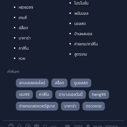
โปรโมชั่น
HENG99
พนันบอล
เกมส์
บอลสด
สล็อต
บ้านผลบอล
บาคาร่า
ค่ายเกม/คาสิโน
คาสิโน
สูตรเกม
หวย
คำค้นหา
แทงบอลออนไลน์
สล็อต
ดูบอลสด
เฮง99
คาสิโน
ตารางบอลวันนี้
heng99
ถ่ายทอดสดหวยรัฐบาล
บาคาร่า
ตรวจหวย