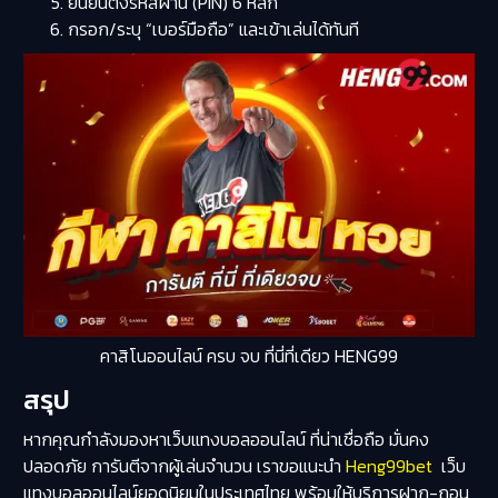
ยืนยันตั้งรหัสผ่าน (PIN) 6 หลัก
กรอก/ระบุ “เบอร์มือถือ” และเข้าเล่นได้ทันที
คาสิโนออนไลน์ ครบ จบ ที่นี่ที่เดียว HENG99
สรุป
หากคุณกำลังมองหาเว็บแทงบอลออนไลน์ ที่น่าเชื่อถือ มั่นคง
ปลอดภัย การันตีจากผู้เล่นจำนวน เราขอแนะนำ
Heng99bet
เว็บ
แทงบอลออนไลน์ยอดนิยมในประเทศไทย พร้อมให้บริการฝาก-ถอน