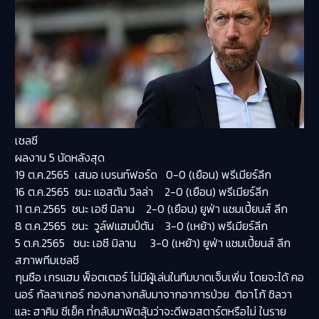
เชลซี
ผลงาน 5 นัดหลังสุด
19 ต.ค.2565 เสมอ เบรนท์ฟอร์ด 0-0 (เยือน) พรีเมียร์ลีก
16 ต.ค.2565 ชนะ แอสตัน วิลล่า 2-0 (เยือน) พรีเมียร์ลีก
11 ต.ค.2565 ชนะ เอซี มิลาน 2-0 (เยือน) ยูฟ่า แชมเปี้ยนส์ ลีก
8 ต.ค.2565 ชนะ วูล์ฟแฮมป์ตัน 3-0 (เหย้า) พรีเมียร์ลีก
5 ต.ค.2565 ชนะ เอซี มิลาน 3-0 (เหย้า) ยูฟ่า แชมเปี้ยนส์ ลีก
สภาพทีมเชลซี
กุนซือ เกรแฮม พ็อตเตอร์ ไม่มีผู้เล่นในทีมบาดเจ็บเพิ่ม โดยจะได้ คอ
นอร์ กัลลาเกอร์ กองกลางกลับมาจากอาการป่วย ติอาโก้ ซิลวา
และ ฮาคิม ซีเย็ค ท่่กลับมาฟิตลุ้นว่าจะดีพอสตาร์ตหรือไม่ ในราย