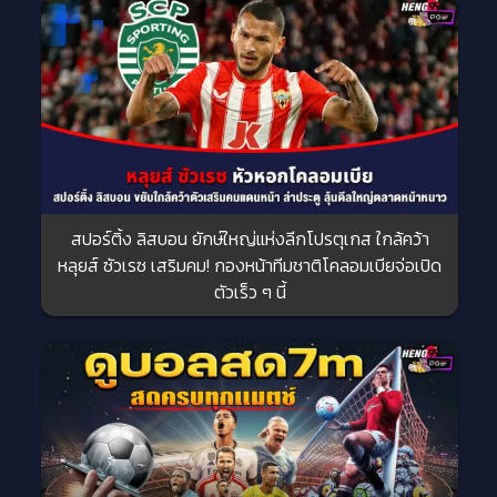
สปอร์ติ้ง ลิสบอน ยักษ์ใหญ่แห่งลีกโปรตุเกส ใกล้คว้า
หลุยส์ ซัวเรซ เสริมคม! กองหน้าทีมชาติโคลอมเบียจ่อเปิด
ตัวเร็ว ๆ นี้