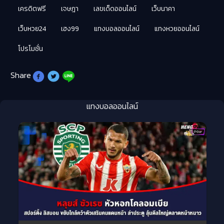
เครดิตฟรี
เจษฎา
เลขเด็ดออนไลน์
เว็บนาคา
เว็บหวย24
เฮง99
แทงบอลออนไลน์
แทงหวยออนไลน์
โปรโมชั่น
Share
แทงบอลออนไลน์