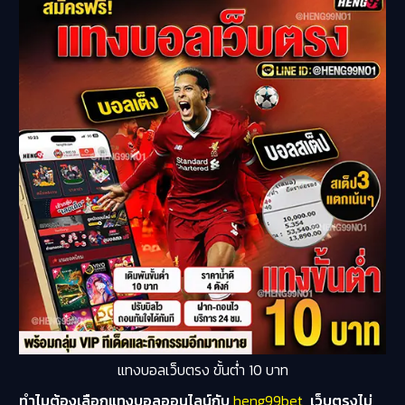
แทงบอลเว็บตรง ขั้นต่ำ 10 บาท
ทำไมต้องเลือกแทงบอลออนไลน์กับ
heng99bet
เว็บตรงไม่