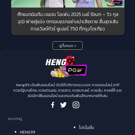
ศึกแบดมินตัน เจแปน โอเพ่น 2025 เมย์ รัชนก – วิว กุล
วุฒิ พ่ายคู่แข่ง ตกรอบแรกอย่างน่าเสียดาย สิ้นสุดเส้น
ทางเวิลด์ทัวร์ ซูเปอร์ 750 ที่กรุงโตเกียว
ดูทั้งหมด >
Heng99 เดิมพันออนไลน์ เปิดให้บริการครบวงจร หวยออนไลน์ อาทิ
หวยรัฐบาลไทย, หวยฮานอย, หวยลาว, หวยมาเลย์, หวยหุ้น, หวยยี่กี และ
ยังมีคาสิโนออนไลน์ และเกมเดิมพันอีกมากมายให้เล่น
หมวดหมู่
โปรโมชั่น
HENG99