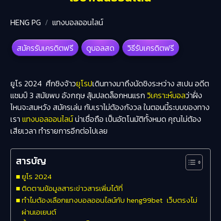
HENG PG
แทงบอลออนไลน์
สมัครรับเครดิตฟรี
ดูบอลสด
วิธีรับเครดิตฟรี
ยูโร 2024 ศึกชิงจ้าว
ยุโรป
เดินทางมาถึงนัดชิงระหว่าง สเปน อดีต
แชมป์ 3 สมัยพบ อังกฤษ ลุ้นปลดล็อกหนแรก
วิเคราะห์บอล
ว่าฝั่ง
ไหนจะสมหวัง สมัครเล่น กับเราไม่ต้องกังวล ในตอนนี้ระบบของทาง
เรา
แทงบอลออนไลน์
น่าเชื่อถือ เป็นอัตโนมัติทั้งหมด คุณไม่ต้อง
เสียเวลา ทำรายการอีกต่อไปเลย
สารบัญ
ยูโร 2024
ติดตามข้อมูลสาระข่าวสารเพิ่มได้ที่
ทำไมต้องเลือกแทงบอลออนไลน์กับ heng99bet เว็บตรงไม่
ผ่านเอเยนต์