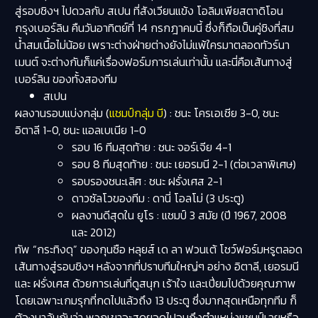
สู่รอบชิงฯ ไปดวลกับ สเปน ที่สังเวียนแข้ง โอลิมเพียสตาดิโอน
กรุงเบอร์ลิน คืนวันอาทิตย์ที่ 14 กรกฎาคมนี้ ซึ่งก็ถือเป็นคู่ชิงที่สม
น้ำสมเนื้อไม่น้อย เพราะต่างฝ่ายต่างยังไม่แพ้ใครมาตลอดทัวร์นา
เมนต์ จะต่างกันก็แค่เรื่องฟอร์มการเล่นเท่านั้น และนี่คือเส้นทางสู่
เบอร์ลิน ของทั้งสองทีม
สเปน
ผลงานรอบแบ่งกลุ่ม (
แชมป์กลุ่ม บี
) : ชนะ โครเอเชีย 3-0, ชนะ
อิตาลี 1-0, ชนะ แอลเบเนีย 1-0
รอบ 16 ทีมสุดท้าย : ชนะ จอร์เจีย 4-1
รอบ 8 ทีมสุดท้าย : ชนะ เยอรมนี 2-1 (ต่อเวลาพิเศษ)
รอบรองชนะเลิศ : ชนะ ฝรั่งเศส 2-1
ดาวซัลโวของทีม : ดานี่ โอลโม่ (3 ประตู)
ผลงานดีสุดใน ยูโร : แชมป์ 3 สมัย (ปี 1967, 2008
และ 2012)
ทัพ “กระทิงดุ” ของกุนซือ หลุยส์ เด ลา ฟวนเต้ โชว์ฟอร์มหรูตลอด
เส้นทางสู่รอบชิงฯ หลังจากที่ปราบทีมใหญ่ๆ อย่าง อิตาลี, เยอรมนี
และ ฝรั่งเศส ด้วยการเล่นที่ดูสนุก เร้าใจ และเปี่ยมไปด้วยคุณภาพ
โดยเฉพาะเกมรุกที่กดไปแล้วถึง 13 ประตู ซึ่งมากสุดเหนือทุกทีม ก็
ต้องมาลุ้นกันว่า พวกเขาจะสุดยอดไปจนถึงตำแหน่งแชมป์เลยหรือ