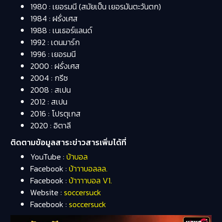
1980 : เยอรมนี (สมัยเป็น เยอรมันตะวันตก)
1984 : ฝรั่งเศส
1988 : เนเธอร์แลนด์
1992 : เดนมาร์ก
1996 : เยอรมนี
2000 : ฝรั่งเศส
2004 : กรีซ
2008 : สเปน
2012 : สเปน
2016 : โปรตุเกส
2020 : อิตาลี
ติดตามข้อมูลสาระข่าวสารเพิ่มได้ที่
YouTube :
บ้าบอล
Facebook :
บ้าาาบอลลล.
Facebook :
บ้าาาาบอล V1.
Website :
soccersuck
Facebook :
soccersuck