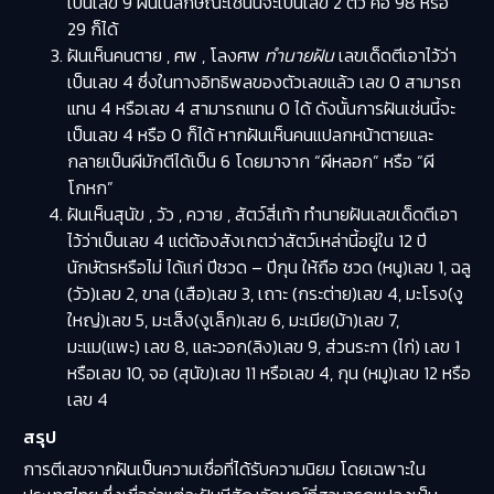
เป็นเลข 9 ฝันในลักษณะเช่นนี้จะเป็นเลข 2 ตัว คือ 98 หรือ
29 ก็ได้
ฝันเห็นคนตาย , ศพ , โลงศพ
ทำนายฝัน
เลขเด็ดตีเอาไว้ว่า
เป็นเลข 4 ซึ่งในทางอิทธิพลของตัวเลขแล้ว เลข 0 สามารถ
แทน 4 หรือเลข 4 สามารถแทน 0 ได้ ดังนั้นการฝันเช่นนี้จะ
เป็นเลข 4 หรือ 0 ก็ได้ หากฝันเห็นคนแปลกหน้าตายและ
กลายเป็นผีมักตีได้เป็น 6 โดยมาจาก “ผีหลอก” หรือ “ผี
โกหก”
ฝันเห็นสุนัข , วัว , ควาย , สัตว์สี่เท้า ทำนายฝันเลขเด็ดตีเอา
ไว้ว่าเป็นเลข 4 แต่ต้องสังเกตว่าสัตว์เหล่านี้อยู่ใน 12 ปี
นักษัตรหรือไม่ ได้แก่ ปีชวด – ปีกุน ให้ถือ ชวด (หนู)เลข 1, ฉลู
(วัว)เลข 2, ขาล (เสือ)เลข 3, เถาะ (กระต่าย)เลข 4, มะโรง(งู
ใหญ่)เลข 5, มะเส็ง(งูเล็ก)เลข 6, มะเมีย(ม้า)เลข 7,
มะแม(แพะ) เลข 8, และวอก(ลิง)เลข 9, ส่วนระกา (ไก่) เลข 1
หรือเลข 10, จอ (สุนัข)เลข 11 หรือเลข 4, กุน (หมู)เลข 12 หรือ
เลข 4
สรุป
การตีเลขจากฝันเป็นความเชื่อที่ได้รับความนิยม โดยเฉพาะใน