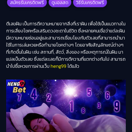
สมัครรับเครดิตฟรี
ดูบอลสด
วิธีรับเครดิตฟรี
ตีเลขฝัน เป็น
การตีความหมายจากสิ่งที่เราฝัน
เพื่อใช้เป็นแนวทางใน
การเสี่ยงโชคหรือเสริมดวงชะตาในชีวิต ซึ่งหลายคนเชื่อว่าแต่ละฝัน
มีความหมายซ่อนอยู่และสามารถเชื่อมโยงกับตัวเลขที่สามารถนำมา
ใช้ในการเล่นหวยหรือทำนายโชคต่างๆ โดยอาศัยสัญลักษณ์ต่างๆ
ที่เกิดขึ้นในฝัน เช่น สถานที่, สัตว์, สิ่งของ หรือเหตุการณ์ในฝัน มา
แปลเป็นตัวเลข ซึ่งแต่ละเลขก็มีการตีความที่แตกต่างกันไป สามารถ
นำไปซื้อหวยการผ่านเว็บ
heng99
ได้แล้ว