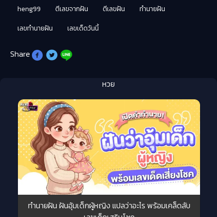
heng99
ตีเลขจากฝัน
ตีเลขฝัน
ทำนายฝัน
เลขทำนายฝัน
เลขเด็ดวันนี้
Share
หวย
ทำนายฝัน ฝันอุ้มเด็กผู้หญิง แปลว่าอะไร พร้อมเคล็ดลับ
เลขเด็ดเสริมโชค