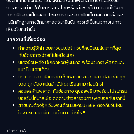
ประเทศไทย ซึ่งเชื่อว่าแต่ละฝันมีสัญลักษณ์ที่สามารถแปลงเป็น
ตัวเลขและนำมาใช้ในการเสี่ยงโชคหรือเล่นหวยได้ ตัวเลขที่ได้จาก
การตีฝันอาจเป็นเลขนำโชค การตีเลขจากฝันเป็นแค่ความเชื่อและ
ไม่มีหลักฐานทางวิทยาศาสตร์มายืนยัน ควรใช้เป็นแนวทางในการ
เสี่ยงโชคเท่านั้น
บทความที่เกี่ยวข้อง
ทำความรู้จัก! หวยลาวซุปเปอร์ หวยที่คนนิยนเล่นมากที่สุด
กับอัตราการจ่ายที่ไม่เหมือนใคร
นิเคอิย้อนหลัง เช็กผลหวยหุ้นนิเคอิ พร้อมวิเคราะห์สถิติและ
แนวโน้มเลขเด็ด!!
ตรวจหวยลาวย้อนหลัง เช็กผลหวย ผลหวยลาวย้อนหลังทุก
งวด ถูกต้อง แม่นยำ อัปเดตเรียลไทม์ ก่อนใคร!
คอบอลห้ามพลาด! กับช่องทาง ดูบอลฟรี มาพร้อมโปรแกรม
บอลวันนี้ที่น่าสนใจ ติดตามข่าวสารวงการฟุตบอลกับเราที่นี่
สายบุญต้องรู้ !! วันพระเดือนเมษายน2568 ตรงกับวันไหน
ในพุทธศาสนามีความเป็นมาอย่างไร !!
แท็กที่เกี่ยวข้อง