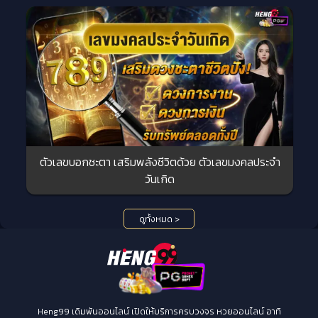
ตัวเลขบอกชะตา เสริมพลังชีวิตด้วย ตัวเลขมงคลประจำ
วันเกิด
ดูทั้งหมด >
Heng99 เดิมพันออนไลน์ เปิดให้บริการครบวงจร หวยออนไลน์ อาทิ