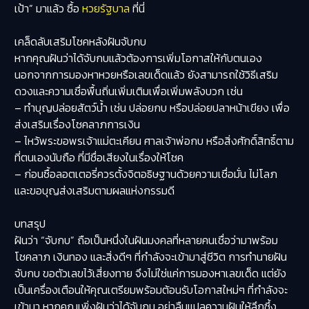
เป้า” มาแล้ว ซื้อ
หวยรัฐบาล
ที่นี่
เคล็ดลับเสริมโชคหลังฝันจับกบ
หากคุณฝันว่าได้จับกบแล้วต้องการเพิ่มโอกาสให้กับตนเอง
นอกจากการมองหาหวยหรือเลขเด็ดแล้ว ยังสามารถใช้วิธีเสริม
ดวงและความเชื่อพื้นถิ่นเพิ่มเติมเพื่อเพิ่มพลังบวก เช่น
– ทำบุญปล่อยสัตว์น้ำ เช่น ปล่อยกบ หรือปล่อยปลาหน้าเขียง เพื่อ
ส่งเสริมเรื่องโชคลาภการเงิน
– ไหว้พระขอพรเจ้าแม่ตะเคียน ศาลเจ้าพ่อกบ หรือสิ่งศักดิ์สิทธิ์ตาม
ที่ตนเองนับถือ ที่มีชื่อเสียงในเรื่องให้โชค
– ก่อนซื้อลอตเตอรี่ควรตั้งจิตอธิษฐานด้วยความเชื่อมั่น ไม่โลภ
และขอบุญส่งเสริมตามผลแห่งกรรมดี
บทสรุป
ฝันว่า “จับกบ” ถือเป็นหนึ่งในฝันมงคลที่หลายคนเชื่อว่ามาพร้อม
โชคลาภ เงินทอง และสิ่งดีๆ ที่กำลังจะเข้ามาสู่ชีวิต การทำนายฝัน
จับกบ ขอตัวเลขไว้เสี่ยงทาย จึงไม่ใช่แค่การมองหาเลขเด็ด แต่ยัง
เป็นเครื่องเตือนให้คุณเตรียมพร้อมต้อนรับโอกาสใหม่ๆ ที่กำลังจะ
เข้ามา หากคุณเพิ่งฝันว่าได้จับกบ อย่าลืมแปลความฝันให้ลึกซึ้ง