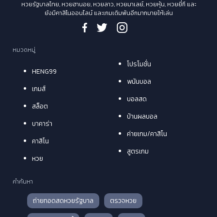
หวยรัฐบาลไทย, หวยฮานอย, หวยลาว, หวยมาเลย์, หวยหุ้น, หวยยี่กี และ
ยังมีคาสิโนออนไลน์ และเกมเดิมพันอีกมากมายให้เล่น
หมวดหมู่
โปรโมชั่น
HENG99
พนันบอล
เกมส์
บอลสด
สล็อต
บ้านผลบอล
บาคาร่า
ค่ายเกม/คาสิโน
คาสิโน
สูตรเกม
หวย
คำค้นหา
ถ่ายทอดสดหวยรัฐบาล
ตรวจหวย