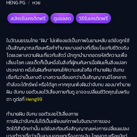
HENG PG
หวย
สมัครรับเครดิตฟรี
ดูบอลสด
วิธีรับเครดิตฟรี
ในวัฒนธรรมไทย “ฝัน” ไม่เพียงแต่เป็นภาพในยามหลับ แต่ยังถูกใช้
เป็นสัญญาณเตือนหรือคำทำนายบางอย่างที่เชื่อมโยงกับชีวิตจริง
โดยเฉพาะความฝันเกี่ยวกับสัตว์ มักถูกนำมาถอดรหัสตีความเพื่อ
เสี่ยงโชค เลขเด็ดก็เป็นหนึ่งในสิ่งที่ผู้คนค้นหาเมื่อฝันเห็นสิ่งแปลก
ประหลาด หนึ่งในฝันที่หลายคนให้ความสนใจคือ ทำนายฝัน จับกบ
เชื่อกันว่าเป็นลางดี บางความเชื่อบอกว่าเป็นสัญญาณมีโชคลาภ
กำลังจะได้ทรัพย์ หรือได้ลูก หากคุณเพิ่งฝันว่าจับกบ ลองมาทำนาย
ฝัน จับกบ ขอตัวเลขไว้เสี่ยงทายกันดู อาจจะเปลี่ยนชีวิตคุณในพริบ
ตา ดูต่อที่
Heng99
ทำนายฝัน จับกบ ขอตัวเลขไว้เสี่ยงทาย
การฝันว่าจับกบไม่ได้เป็นเพียงแค่ภาพในจินตนาการของ
จิตใต้สำนึกเท่านั้น แต่ยังสะท้อนถึงสัญญาณแห่งการเปลี่ยนแปลง
บางตำราเชื่อว่าเป็นลางบอกเหตุเรื่องการเงิน โชคลาภ หรือแม้แต่