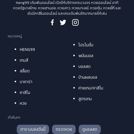
Heng99 เดิมพันออนไลน์ เปิดให้บริการครบวงจร หวยออนไลน์ อาทิ
หวยรัฐบาลไทย, หวยฮานอย, หวยลาว, หวยมาเลย์, หวยหุ้น, หวยยี่กี และ
ยังมีคาสิโนออนไลน์ และเกมเดิมพันอีกมากมายให้เล่น
หมวดหมู่
โปรโมชั่น
HENG99
พนันบอล
เกมส์
บอลสด
สล็อต
บ้านผลบอล
บาคาร่า
ค่ายเกม/คาสิโน
คาสิโน
สูตรเกม
หวย
คำค้นหา
ตารางบอลวันนี้
ตรวจหวย
ดูบอลสด