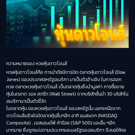
ความหมายของ หวยหุ้นดาวโจนส์
หวยหุ้นดาวโจนส์คือ การนำดัชนีการปิด ตลาดหุ้นดาวโจนส์ (Dow
Jones) ของประเทศสหรัฐอเมริกา มาเป็นตัวอ้างอิง ในการออก
หวย ตลาดหวยหุ้นดาวโจนส์ เป็นตลาดหุ้นซึ่งนำมูลค่า การซื้อขาย
หุ้นในตลาด วอล สตรีท (Wall Street) จากบริษัทชั้นนำ 30 บริษัทใน
อเมริกามาเป็นตัวชี้วัด
ในตลาดหุ้น ของหวยหุ้นดาวโจนส์ ของสหรัฐนั้น นอกเหนือจาก
ดาวโจนส์แล้วยังมีตลาดหุ้นอื่นๆอีก อาทิ แนสแดก (NASDAQ
Composite) , เอสแอนด์พี ห้าร้อย (S&P 500) และอื่น ๆอีก
มากมาย ซึ่งถูกแบ่งตามประเภทและมลรัฐของอเมริกา จึงขอให้คอ