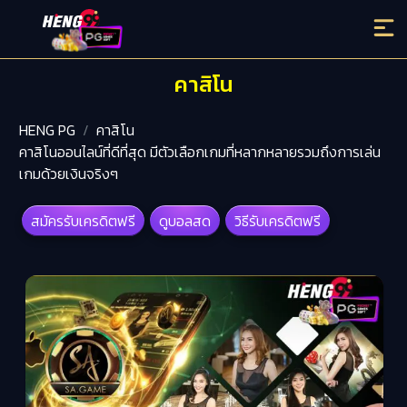
คาสิโน
HENG PG
คาสิโน
คาสิโนออนไลน์ที่ดีที่สุด มีตัวเลือกเกมที่หลากหลายรวมถึงการเล่น
เกมด้วยเงินจริงๆ
สมัครรับเครดิตฟรี
ดูบอลสด
วิธีรับเครดิตฟรี