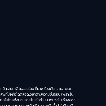
ทคนิคเล่น
คาสิโนออนไลน์
ที่มาพร้อมกับความสะดวก
ทรศัพท์มือถือได้ตลอดเวลาตามความชื่นชอบ เพราะใน
ินทางไปไกลถึงบ่อนคาสิโน ซึ่งท่านหมดห่วงในเรื่องของ
บความสนุกสนาน และเดิมพัน เกมพนันชั้นนำในปัจจุบัน