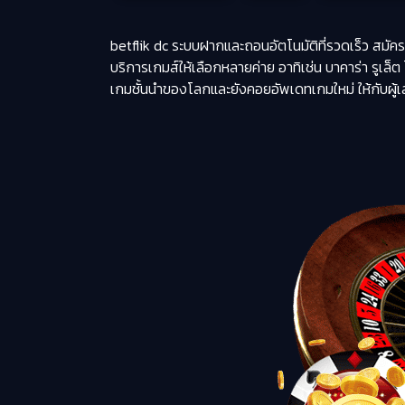
betflik dc ระบบฝากและถอนอัตโนมัติที่รวดเร็ว สมัคร
บริการเกมส์ให้เลือกหลายค่าย อาทิเช่น บาคาร่า รู
เกมชั้นนำของโลกและยังคอยอัพเดทเกมใหม่ ให้กับผู้