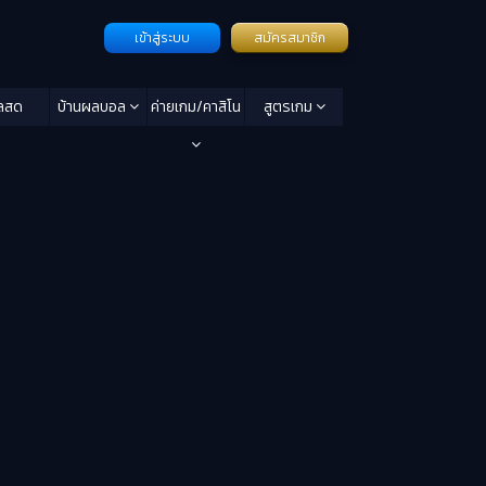
เข้าสู่ระบบ
สมัครสมาชิก
ลสด
บ้านผลบอล
ค่ายเกม/คาสิโน
สูตรเกม