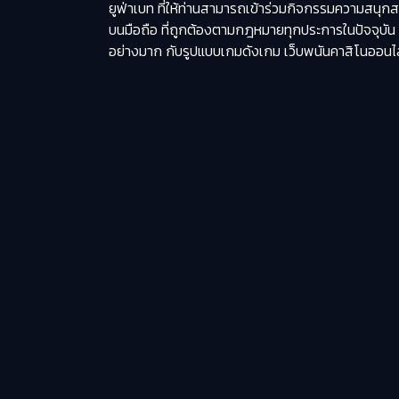
ยูฟ่าเบท ที่ให้ท่านสามารถเข้าร่วมกิจกรรมความสน
บนมือถือ ที่ถูกต้องตามกฎหมายทุกประการในปัจจุบัน แ
อย่างมาก กับรูปแบบเกมดังเกม เว็บพนันคาสิโนออนไลน