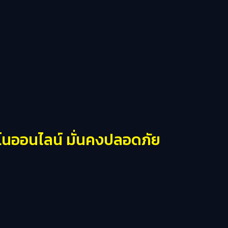
ิโนออนไลน์ มั่นคงปลอดภัย