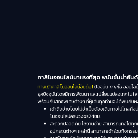
คาสิโนออนไลน์มาแรงที่สุด พนันชั้นนำอันดับ
ทางเข้าคาสิโนออนไลน์อันดับ1
ปัจจุบัน
คาสิโน
ออนไลน์
ยุคปัจจุบันโดยมีการพัฒนา และเปลี่ยนแปลงเทคโนโลย
พร้อมกับสิทธิพิเศษต่างๆ ที่ผู้เล่นทุกท่านจะได้พบก
เข้าถึงง่ายโดยไม่จำเป็นต้องเดินทางไปไกลถึงบ
โนออนไลน์ครบวงจร24ชม.
สะดวกปลอดภัย ใช้งานง่าย สามารถแทงได้ทุกที่
อุปกรณ์ต่างๆ เหล่านี้ สามารถเข้าร่วมกิจก