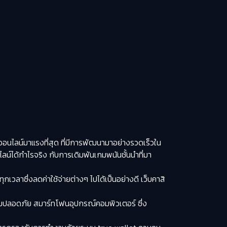
ออนไลน์มาแรงที่สุด
ที่มีการพัฒนามาอย่างรวดเร็วใน
ลน์ได้กำไรจริง
กับการเดิมพันเกมพนันชั้นนำที่มา
กเวลาซึ่งลดค่าใช้จ่ายต่างๆ ไปได้เป็นอย่างดี
เว็บคาสิ
ามปลอดภัย
สมาร์ทโฟนอุปกรณ์คอมพิวเตอร์ ซึ่ง