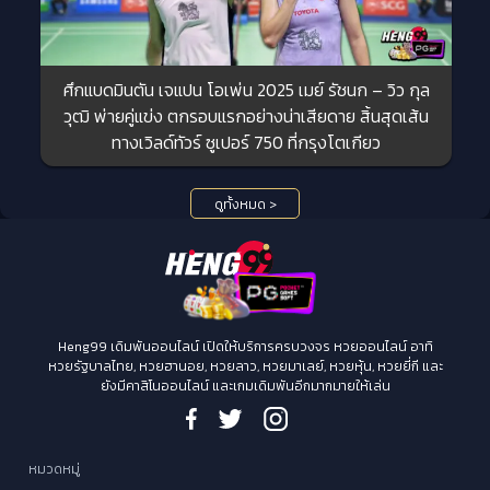
ศึกแบดมินตัน เจแปน โอเพ่น 2025 เมย์ รัชนก – วิว กุล
วุฒิ พ่ายคู่แข่ง ตกรอบแรกอย่างน่าเสียดาย สิ้นสุดเส้น
ทางเวิลด์ทัวร์ ซูเปอร์ 750 ที่กรุงโตเกียว
ดูทั้งหมด >
Heng99 เดิมพันออนไลน์ เปิดให้บริการครบวงจร หวยออนไลน์ อาทิ
หวยรัฐบาลไทย, หวยฮานอย, หวยลาว, หวยมาเลย์, หวยหุ้น, หวยยี่กี และ
ยังมีคาสิโนออนไลน์ และเกมเดิมพันอีกมากมายให้เล่น
หมวดหมู่