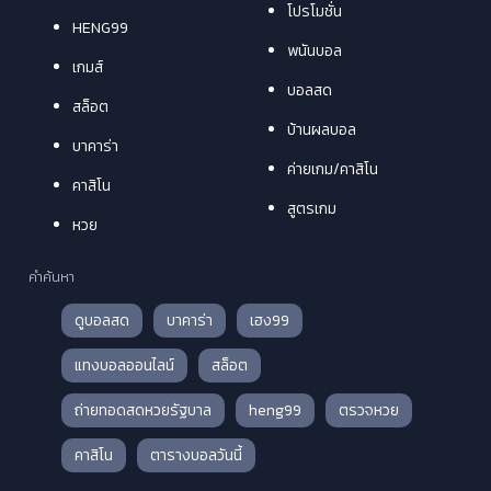
โปรโมชั่น
HENG99
พนันบอล
เกมส์
บอลสด
สล็อต
บ้านผลบอล
บาคาร่า
ค่ายเกม/คาสิโน
คาสิโน
สูตรเกม
หวย
คำค้นหา
ดูบอลสด
บาคาร่า
เฮง99
แทงบอลออนไลน์
สล็อต
ถ่ายทอดสดหวยรัฐบาล
heng99
ตรวจหวย
คาสิโน
ตารางบอลวันนี้