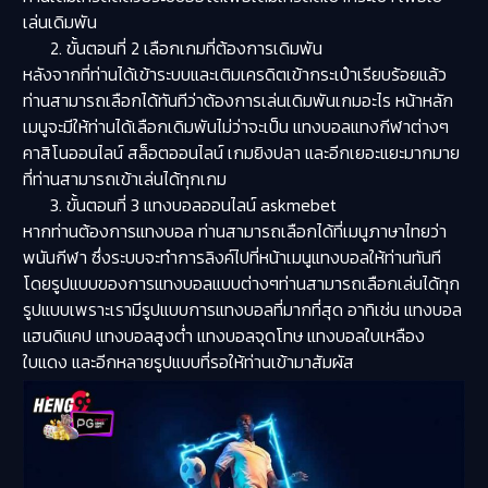
เล่นเดิมพัน
ขั้นตอนที่ 2 เลือกเกมที่ต้องการเดิมพัน
หลังจากที่ท่านได้เข้าระบบและเติมเครดิตเข้ากระเป๋าเรียบร้อยแล้ว
ท่านสามารถเลือกได้ทันทีว่าต้องการเล่นเดิมพันเกมอะไร หน้าหลัก
เมนูจะมีให้ท่านได้เลือกเดิมพันไม่ว่าจะเป็น แทงบอลแทงกีฬาต่างๆ
คาสิโนออนไลน์ สล็อตออนไลน์ เกมยิงปลา และอีกเยอะแยะมากมาย
ที่ท่านสามารถเข้าเล่นได้ทุกเกม
ขั้นตอนที่ 3 แทงบอลออนไลน์ askmebet
หากท่านต้องการแทงบอล ท่านสามารถเลือกได้ที่เมนูภาษาไทยว่า
พนันกีฬา ซึ่งระบบจะทำการลิงค์ไปที่หน้าเมนูแทงบอลให้ท่านทันที
โดยรูปแบบของการแทงบอลแบบต่างๆท่านสามารถเลือกเล่นได้ทุก
รูปแบบเพราะเรามีรูปแบบการแทงบอลที่มากที่สุด อาทิเช่น แทงบอล
แฮนดิแคป แทงบอลสูงต่ำ แทงบอลจุดโทษ แทงบอลใบเหลือง
ใบแดง และอีกหลายรูปแบบที่รอให้ท่านเข้ามาสัมผัส