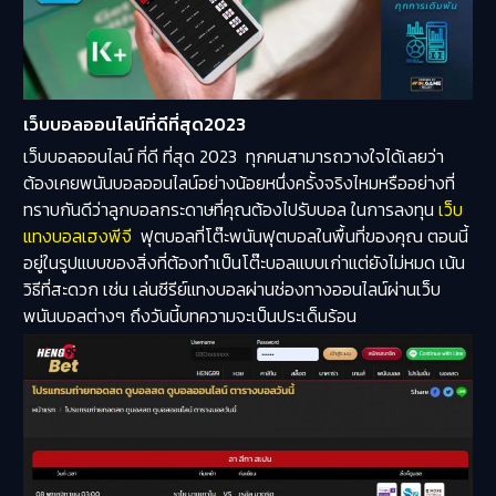
เว็บบอลออนไลน์ที่ดีที่สุด2023
เว็บบอลออนไลน์ ที่ดี ที่สุด 2023 ทุกคนสามารถวางใจได้เลยว่า
ต้องเคยพนันบอลออนไลน์อย่างน้อยหนึ่งครั้งจริงไหมหรืออย่างที่
ทราบกันดีว่าลูกบอลกระดาษที่คุณต้องไปรับบอล ในการลงทุน
เว็บ
แทงบอลเฮงพีจี
ฟุตบอลที่โต๊ะพนันฟุตบอลในพื้นที่ของคุณ ตอนนี้
อยู่ในรูปแบบของสิ่งที่ต้องทำเป็นโต๊ะบอลแบบเก่าแต่ยังไม่หมด เน้น
วิธีที่สะดวก เช่น เล่นซีรีย์แทงบอลผ่านช่องทางออนไลน์ผ่านเว็บ
พนันบอลต่างๆ ถึงวันนี้บทความจะเป็นประเด็นร้อน