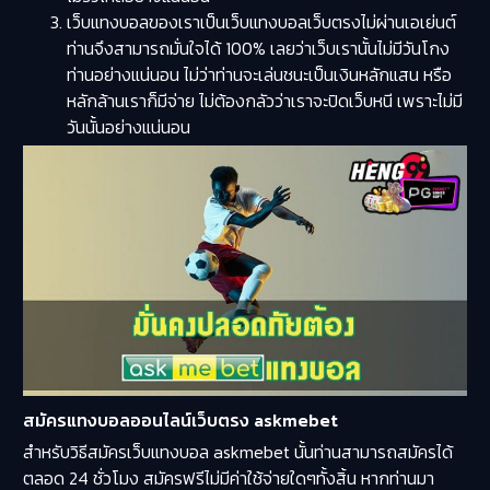
เว็บแทงบอลของเราเป็นเว็บแทงบอลเว็บตรงไม่ผ่านเอเย่นต์
ท่านจึงสามารถมั่นใจได้ 100% เลยว่าเว็บเรานั้นไม่มีวันโกง
ท่านอย่างแน่นอน ไม่ว่าท่านจะเล่นชนะเป็นเงินหลักแสน หรือ
หลักล้านเราก็มีจ่าย ไม่ต้องกลัวว่าเราจะปิดเว็บหนี เพราะไม่มี
วันนั้นอย่างแน่นอน
สมัครแทงบอลออนไลน์เว็บตรง askmebet
สำหรับวิธีสมัครเว็บแทงบอล askmebet นั้นท่านสามารถสมัครได้
ตลอด 24 ชั่วโมง สมัครฟรีไม่มีค่าใช้จ่ายใดๆทั้งสิ้น หากท่านมา