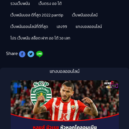
รวมเว็บพนัน
เว็บตรง ออ โต้
เว็บพนันบอล ดีที่สุด 2022 pantip
เว็บพนันออนไลน์
เว็บพนันออนไลน์ที่ดีที่สุด
เฮง99
แทงบอลออนไลน์
โปร เว็บพนัน สล็อต ฝาก ออ โต้ วอ เลท
Share
แทงบอลออนไลน์