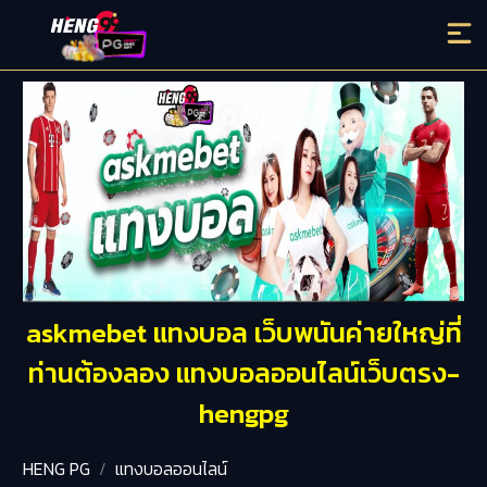
askmebet แทงบอล เว็บพนันค่ายใหญ่ที่
ท่านต้องลอง แทงบอลออนไลน์เว็บตรง-
hengpg
HENG PG
แทงบอลออนไลน์