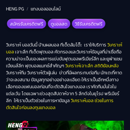
HENG PG
แทงบอลออนไลน์
สมัครรับเครดิตฟรี
ดูบอลสด
วิธีรับเครดิตฟรี
วิเคราะห์ บอลวันนี้ บ้านผลบอล ทีเด็ดล้มโต๊ะ เราให้บริการ
วิเคราะห์
บอล
เจาะลึก ทีเด็ดฟุตบอล คัดกรองและวิเคราะห์ข้อมูลที่น่าเชื่อถือ
ความน่าจะเป็นของผลการแข่งขันฟุตบอลพรีเมียร์ลีก และยูฟ่าแชม
เปียนส์ลีก ฟุตบอลแมทช์สำคัญๆ
วิเคราะห์เจาะลึก สถิติย้อนหลัง
วิเคราะห์ทีม วิเคราะห์ตัวผู้เล่น ข่าวที่มีผลกระทบต่อทีม นักเตะที่คาด
ว่าจะลงสนาม ข้อมูลทุกอย่างอย่างละเอียด ให้เราเป็นอีกหนึ่งทาง
เลือกของแฟนบอลก่อนที่จะตัดสินใจแทงบอล เราคัดทีมมั่นใจใน
แต่ละวัน โดยเฉพาะช่วงสุดสัปดาห์จาก 5 ลีกดังในยุโรป พรีเมียร์
ลีก ให้เราเป็นตัวช่วยในการหาข้อมูล
วิเคราะห์บอล ช่วยในการ
ตัดสินใจก่อนลงทุนแทงบอล