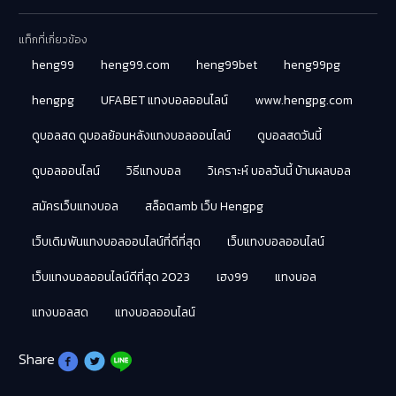
แท็กที่เกี่ยวข้อง
heng99
heng99.com
heng99bet
heng99pg
hengpg
UFABET แทงบอลออนไลน์
www.hengpg.com
ดูบอลสด ดูบอลย้อนหลังแทงบอลออนไลน์
ดูบอลสดวันนี้
ดูบอลออนไลน์
วิธีแทงบอล
วิเคราะห์ บอลวันนี้ บ้านผลบอล
สมัครเว็บแทงบอล
สล็อตamb เว็บ Hengpg
เว็บเดิมพันแทงบอลออนไลน์ที่ดีที่สุด
เว็บแทงบอลออนไลน์
เว็บแทงบอลออนไลน์ดีที่สุด 2023
เฮง99
แทงบอล
แทงบอลสด
แทงบอลออนไลน์
Share