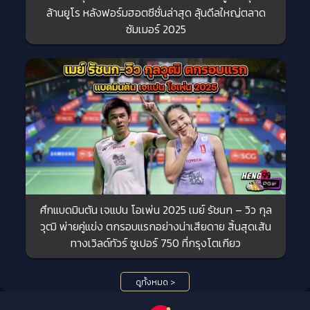
ล้านยูโร หลังฟอร์มฮอตซีซั่นล่าสุด ลุ้นดีลใหญ่ตลาด
ซัมเมอร์ 2025
ศึกแบดมินตัน เจแปน โอเพ่น 2025 เมย์ รัชนก – วิว กุล
วุฒิ พ่ายคู่แข่ง ตกรอบแรกอย่างน่าเสียดาย สิ้นสุดเส้น
ทางเวิลด์ทัวร์ ซูเปอร์ 750 ที่กรุงโตเกียว
ดูทั้งหมด >