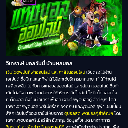
วิเคราะห์ บอลวันนี้ บ้านผลบอล
เว็บไซต์พนันกีฬาออนไลน์ และ คาสิโนออนไลน์
เว็บตรงไม่ผ่าน
เอเย่นต์ ซึ่งมีเกมและกีฬาให้เลือกใช้บริการมากมาย ทำให้ท่านได้
เพลิดเพลิน ไปกับการแทงบอลออนไลน์ และเล่นเกมออนไลน์ ซึ่งทำ
เงินได้จริง มาพร้อมกับการให้บริการ ทีเด็ดล้มโต๊ะ ทีเด็ดบอลเต็ง
ทีเด็ดบอลเต็งวันนี้ วิเคราะห์บอล เจาะลึกฟุตบอลคู่ สำคัญๆ โดย
เฉพาะจากฟุตบอล พรีเมียร์ลีก อังกฤษ และฟุตบอล ยูฟ่าแชมเปี้ยน
ส์ลีก เว็บไซต์ของเรายังให้บริการ
ดูบอลสด ฟุตบอลคู่สำคัญๆ
โดย
เฉพาะฟุตบอลพรีเมียร์ลีก อังกฤษ ข้อมูลทั้งหมด มาจากการ
วิเคราะห์เจาะลึกข่าว วิเคราะห์สถิติ
จากสำนักข่าวต่างประเทศ เพื่อ