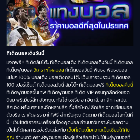
ทีเด็ดบอลเต็งวันนี้
แจกฟรี !! ทีเด็ดล้มโต๊ะ ทีเด็ดบอลเต็ง ทีเด็ดบอลเต็งวันนี้ ทีเด็ดบอล
ทีเด็ดฟุตบอล
วิเคราะห์ผลบอล
ทีเด็ดบอลวันนี้ ฟันธง ฟันธงบอล
แม่นๆ 100% บอลเต็ง บอลเต็งถล่มโต๊ะ เว็บเรารวบรวม ทีเด็ดบอล
100 เปอร์เซ็นต์ ทีเด็ดบอลวันนี้ ล้มโต๊ะ ทีเด็ดบอลฟรี
ทีเด็ดบอลคืนนี้
ทีเด็ดฟุตบอลขั้นเทพ ทีเด็ดฟุตบอล ทีเด็ด VIP ครบทุกลีกดังยอด
นิยม พรีเมียร์ลีก อังกฤษ, กัลโช่ เซเรีย อา อิตาลี, ลา ลีกา สเปน,
ลีกเอิง ฝรั่งเศส และอีกหลายลีก ทั้งลีกใหญ่ ลีกเล็ก จากเซียนบอล
ตัวจริง เราคัดสรร มาให้ฟรี สำหรับคุณ ติดตาม ทีเด็ดบอลโลกได้ที่
นี่ ! เว็บไซต์เราครบเครื่องเรื่องฟุตบอล อ่านบทวิเคราะห์บอลความ
เป็นไปได้ผลการแข่งขันแต่ละทีม
เว็บที่เติมเต็มความเป็นเซียนให้กับ
คุณ
อ่านบทวิเคราะห์ฟุตบอลแต่ละคู่แล้วเลือกนำไปใช้ในคู่ฟุตบอลที่