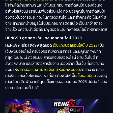
ให้ท่านได้นำมาศึกษา และ นำไปประกอบ การตัดสินใจ ของตัวเอง
อย่างไรแล้วนั้น เราเป็นเพียงส่วนหนึ่ง ที่จะช่วยคุณในการตัดสินใจ
จึงต้องใช้วิจารณญาณ ในการตัดสินใจ และที่สำคัญ คือ ไม่มีค่าใช้
จ่าย สามารถนำข้อมูลไปใช้ประกอบการตัดสินใจ เว็บเราจ่ายตรง
จ่ายเร็ว มีความน่าเชื่อถือ มีฟุตบอล และ กีฬาออนไลน์ ที่หลากหลาย
HENG99 สุดยอด เว็บแทงบอลออนไลน์ 2023
HENG99 หรือ เฮง99 สุดยอด
เว็บแทงบอลออนไลน์ ปี 2023
เป็น
เว็บพนันออนไลน์ ครบวงจร ที่มีความเสถียร และมีคุณภาพมาก
ที่สุด ในขณะนี้ ด้วยระบบ การแทงบอลออนไลน์ ผ่านเว็บไซต์ ที่
สะดวกสบาย และง่ายต่อการใช้งาน เนื่องจากเป็นเว็บ ที่มีความทัน
สมัย ให้
ราคาบอลและค่าน้ำดี จึงทำให้มีนักพนันบอล
มากมาย เข้ามา
ใช้บริการกับเว็บไซต์ของเรา ที่นักเดิมพันให้เป็น
เว็บยอดนิยม
และมีผู้
เล่นเลือกเดิมพันมากที่สุด เว็บแทงบอลออนไลน์ 2023 อันดับ 1 ของ
ประเทศไทยเลยก็ว่าได้