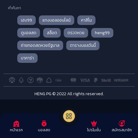
คำค้นหา
เฮง99
แทงบอลออนไลน์
คาสิโน
ดูบอลสด
สล็อต
ตรวจหวย
heng99
ถ่ายทอดสดหวยรัฐบาล
ตารางบอลวันนี้
บาคาร่า
HENG PG © 2022 All rights reserved.
โปรโมชั่น
สมัครสมาชิก
หน้าแรก
บอลสด